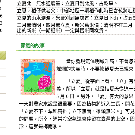
2
立夏北，無水通磨墨：立夏日刮北風，占乾旱。
9
立夏，稻仔做老父：中部地區一期稻作此時已含苞將吐
6
立夏的雨水潺潺，米粟刈到無處置：立夏日下雨，占五
3
三月無清明，四月無立夏，新米舊米價：清明不在三月
0
出的新米（一期稻米）一定與舊米同樣貴。
節氣的故事
月
當你發現氣溫明顯升高，不會忽
燦爛的笑容時，不要懷疑夏天已經來
「立夏」從字面上看，「立」有開
義，所以「立夏」就是指夏天從這一
5 月 6 日 。另外，「夏」有大的
一天對農家來說是很重要，因為植物將近入生長、開花
「立夏不下，犁耙高掛；立下無雨，碓頭無米。」可見
的問題，所幸，通常冷空氣還會停留在臺灣的上空，因
形，這就是梅雨季。