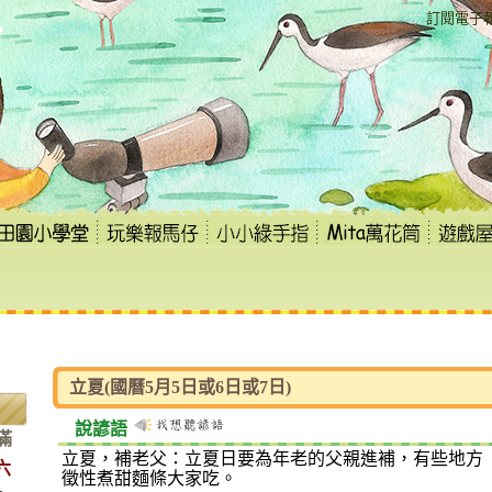
:::
訂閱電子
立夏(國曆5月5日或6日或7日)
說諺語
滿
立夏，補老父：立夏日要為年老的父親進補，有些地方
六
徵性煮甜麵條大家吃。