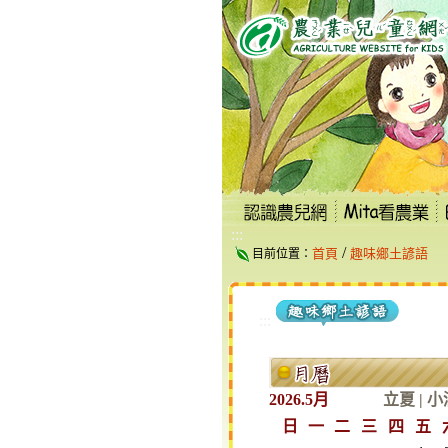
跳
到
主
要
內
容
區
塊
:::
/
首頁
趣味鄉土諺語
目前位置：
:::
2026.5月
立夏
|
小
日
一
二
三
四
五