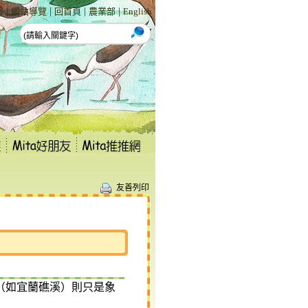
|
|
|
|
報
網站導覽
回首頁
農業部
English
友善列印
（如宜蘭礁溪）則只是象