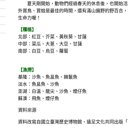
夏天剛開始，動物們經過春天的休息後，也開始活
外賞鳥、賞蛙是最佳的時間，還有滿山遍野的野百合，
生命力喔！
【種植】
北部：紅豆、芥菜、黃秋葵、甘藷
中部：菜瓜、大蔥、大豆、甘藷
南部：白豆、烏豆、蘿蔔
【漁撈】
基隆：沙魚、魚昷魚、棘鬣魚
淡水：魚昷魚、沙魚
澎湖：白溫、龍尖、沙魚、煙仔魚
蘇澳：飛魚、煙仔魚
資料來源
資料改寫自國立臺灣歷史博物館
、遠足文化共同出版「