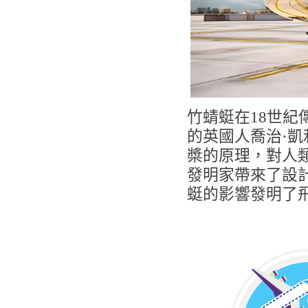
竹蜻蜓在18世
的英國人喬治·
槳的原理，對人
發明家帶來了設
蜓的影響發明了