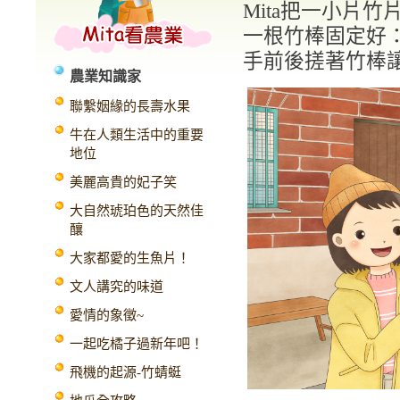
Mita把一小片
一根竹棒固定好：
手前後搓著竹棒
農業知識家
聯繫姻緣的長壽水果
牛在人類生活中的重要
地位
美麗高貴的妃子笑
大自然琥珀色的天然佳
釀
大家都愛的生魚片！
文人講究的味道
愛情的象徵~
一起吃橘子過新年吧！
飛機的起源-竹蜻蜓