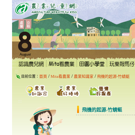
跳
到
主
要
內
容
區
塊
:::
/
/
/
首頁
Mita看農業
農業知識家
飛機的起源-竹蜻蜓
目前位置：
:::
飛機的起源-竹蜻蜓