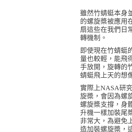
雖然竹蜻蜓本身
的螺旋槳被應用
扇這些在我們日
轉機制。
即使現在竹蜻蜓
量也較輕，能飛
手放開，旋轉的
蜻蜓飛上天的想
實際上NASA研
旋槳，會因為螺
螺旋槳支撐，身
升機一樣加裝尾
非常大，為避免
造加裝螺旋槳，