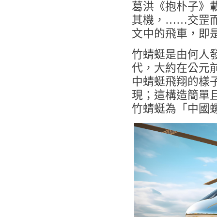
葛洪《抱朴子》
其機，……交罡
文中的飛車，即
竹蜻蜓是由何人
代，大約在公元
中蜻蜓飛翔的樣
現；這構造簡單
竹蜻蜓為「中國