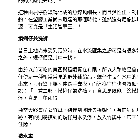
的釣魚線便完成了。
這種由
楓仔樹蟲轉化成的魚線夠細長，而且彈性佳、韌
釣。在塑膠工業尚未發達的那個時代，雖然沒有尼龍線
源，可真是「生活智慧王」！
摸蜊仔兼洗褲
昔日土地尚未受到污染時，在水流匯集之處可是有很多
之外，蜆仔便是其中一樣。
由於以前可吃的東西與種類實在有限，所以大夥總是會
仔便是一種相當常見的野外補給品。蜆仔生長在水中的
出來，只好彎下腰、伸長手去摸，而這樣往往也會將褲
說：「
一兼二顧，摸蜊仔兼洗褲。
」意思是既能一邊摸
淨，真是一舉兩得！
通常大夥會帶著竹簍，結伴到溪畔去摸蜆仔，有的細細
跡，有的則將摸到的蜆仔用水洗淨，放入竹簍中，帶回
佳餚。
造水車