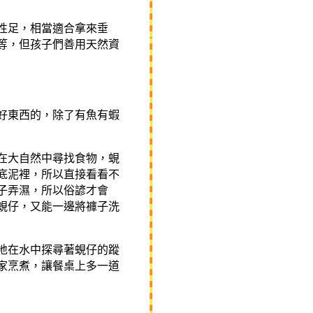
性足，相當適合拿來垂
等，但孩子們善用天然資
好東西的，除了有魚有蝦
在大自然中尋找食物，蜆
底泥裡，所以直接看看不
子弄濕，所以俗諺才會
蜆仔，又能一邊將褲子洗
地在水中探尋著蜆仔的蹤
家烹煮，讓餐桌上多一道