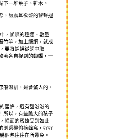
黏下一堆葉子、雜木。
際，讓震耳欲聾的響聲迴
適中，蝴蝶的種類、數量
著竹竿，加上細網，就成
過，要將蝴蝶從網中取
較著各自捉到的蝴蝶，一
蝶般溫馴，是會螫人的，
隻的蜜蜂，還有甜滋滋的
！所以，有些膽大的孩子
窩，裡面的蜜蜂受到如此
的則乘機偷摘蜂窩，好好
叮幾個包往往在所難免。