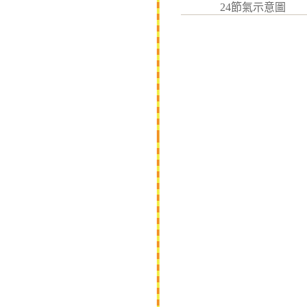
24節氣示意圖