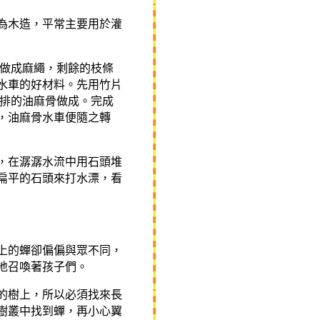
為木造，平常主要用於灌
以做成麻繩，剩餘的枝條
水車的好材料。先用竹片
成排的油麻骨做成。完成
，油麻骨水車便隨之轉
，在潺潺水流中用石頭堆
扁平的石頭來打水漂，看
上的蟬卻偏偏與眾不同，
地召喚著孩子們。
的樹上，所以必須找來長
樹叢中找到蟬，再小心翼