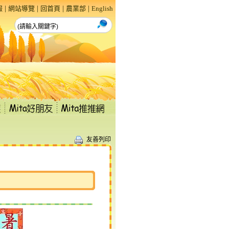
|
|
|
|
報
網站導覽
回首頁
農業部
English
友善列印