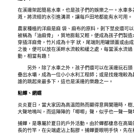
在溪邊架起簡易水車，也是孩子們的娛樂之一。水車多
溉，將流經的水引進溝渠，讓每戶田地都能有水可用。
農家種植的洋麻是
麻 袋、麻布的原料，剝下莖皮還可
被稱為「油麻骨」，質地膨鬆又輕，便成為孩子們製造
穿插洋麻骨，竹片成為十字 狀，尾端則用罐頭蓋或由
之後，便可以放在溪畔水流較和緩之處，每當溪水流過
動，相當有趣！
另外，除了水車之外，孩子們還可以在溪邊玩石頭
疊出水壩，成為一位小小水利工程師；或是找幾塊較為
誰的跳起來最多下，這也是溪邊的樂趣之一。
粘蟬、網蝶
炎炎夏日，當大家因為高溫悶熱而顯得意興闌珊時，樹
大聲地鳴叫，而這陣陣的「唧唧」聲，似乎也一聲一聲
捕蟬，是專屬於夏日的戶外活動。由於蟬都棲息在高聳
長的竹竿，在尖端處沾上黏膠。捕蟬要眼明手快，先在