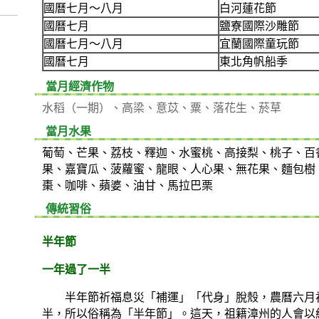
國曆七月～八月
白河蓮花節
國曆七月
鹽寮國際沙雕節
國曆七月～八月
宜蘭國際童玩節
國曆七月
東北角帆船季
當月經濟作物
水稻（一期）、高梁、意苡、粟、落花生、菸草
當月水果
葡萄、芒果、荔枝、釋迦、水蜜桃、高接梨、桃子、百
果、嘉寶瓜、菠蘿蜜、龍眼、人心果、無花果、麵包樹
棗、咖啡、蘋婆、油甘、馬拉巴栗
傳統習俗
半年節
一年過了一半
半年節祈福息災「補運」「代身」脫殼，農曆六月
半，所以俗稱為「半年節」。這天，祖籍漳州的人會以