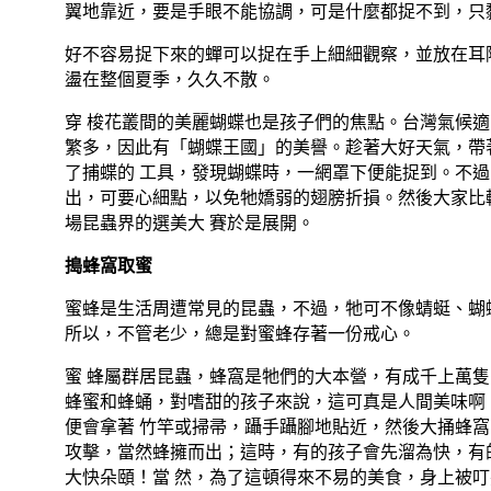
翼地靠近，要是手眼不能協調，可是什麼都捉不到，只
好不容易捉下來的蟬可以捉在手上細細觀察，並放在耳
盪在整個夏季，久久不散。
穿 梭花叢間的美麗蝴蝶也是孩子們的焦點。台灣氣候
繁多，因此有「蝴蝶王國」的美譽。趁著大好天氣，帶
了捕蝶的 工具，發現蝴蝶時，一網罩下便能捉到。不
出，可要心細點，以免牠嬌弱的翅膀折損。然後大家比
場昆蟲界的選美大 賽於是展開。
搗蜂窩取蜜
蜜蜂是生活周遭常見的昆蟲，不過，牠可不像蜻蜓、蝴
所以，不管老少，總是對蜜蜂存著一份戒心。
蜜 蜂屬群居昆蟲，蜂窩是牠們的大本營，有成千上萬
蜂蜜和蜂蛹，對嗜甜的孩子來說，這可真是人間美味啊
便會拿著 竹竿或掃帚，躡手躡腳地貼近，然後大捅蜂
攻擊，當然蜂擁而出；這時，有的孩子會先溜為快，有
大快朵頤！當 然，為了這頓得來不易的美食，身上被