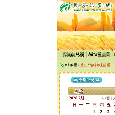
跳
到
主
要
內
容
區
塊
:::
/
首頁
趣味鄉土諺語
目前位置：
:::
2026.7月
小暑
|
日
一
二
三
四
五
1
2
3