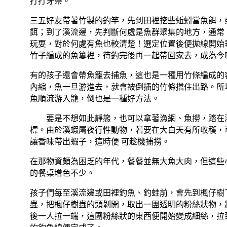
打打牙祭。
三五好友帶著竹製的釣竿，先到田裡挖些蚯蚓當魚餌
，
餌
；到了溪流邊，先判斷何處是魚群聚集的地方，通常
玩耍，對於何處有魚也較清楚！選定位置後便拋線開始
竹子編成的魚簍裡，待釣完後再一起帶回家去，成為今
有的孩子還會帶魚籠去捕魚，這也是一種用竹條編成的
內縮，魚一旦游進去，就會被倒插的竹條擋住出路。所
魚順流游入籠，倒也是一種好方法。
要是不想如此靜態，也可以拿著漁網、魚撈，踏在
標。由於溪蝦屬夜行性動物，若要在大白天有所收穫，
讓香味帶出蝦子，這時便
可趁機捕撈。
在那物資頗為困乏的年代，餐餐並無大魚大肉，但這些
的餐桌增色不少。
孩子們每至溪流邊或田裡釣魚、釣蛙前，會先到楓仔樹
蟲
，把
楓仔樹蟲的
頭剝開，取出一團透明的粉絲狀物，
後一人拉一端，這團粉絲狀的東西便開始變成細絲，拉