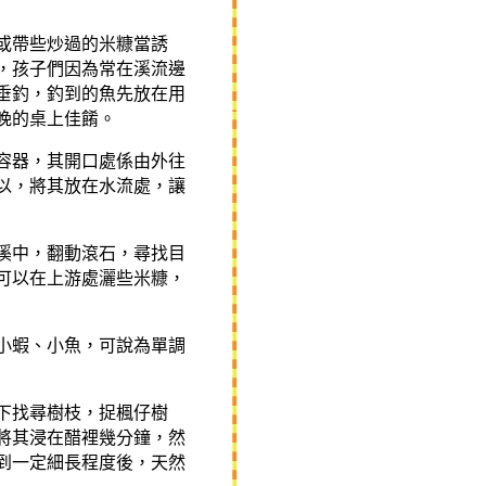
或帶些炒過的米糠當誘
，孩子們因為常在溪流邊
垂釣，釣到的魚先放在用
晚的桌上佳餚。
容器，其開口處係由外往
以，將其放在水流處，讓
溪中，翻動滾石，尋找目
可以在上游處灑些米糠，
小蝦、小魚，可說為單調
下找尋樹枝，捉
楓仔樹
將其浸在醋裡幾分鐘，然
到一定細長程度後，天然