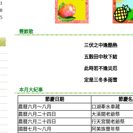
1
8
5
豐歉歌
月
三伏之中逢酷熱
五穀田中秋下結
此時若不逢災厄
定是三冬多雨雪
本月大紀事
節慶日期
節慶名
農曆六月～八月
口湖牽水車藏
農曆六月二十四日
大溪關老爺祭
農曆六月二十四日
行天宮關老爺祭
國曆七月～八月
阿美族豐年祭