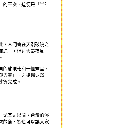
年的平安，這便是「半年
此，人們會在天剛破曉之
補運」，但這天最為氣
。
同的龍眼乾和一個煮蛋，
殼去霉」，之後還要灑一
才算完成。
！尤其是
以前，台灣的溪
來的魚、蝦也可以讓大家