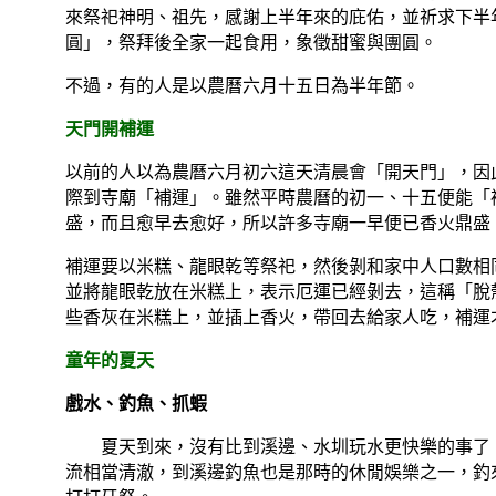
來祭祀神明、祖先，感謝上半年來的庇佑，並祈求下半
圓」，祭拜後全家一起食用，象徵甜蜜與團圓。
不過，有的人是以農曆六月十五日為半年節。
天門開補運
以前的人以為農曆六月初六這天清晨會「開天門」，因
際到寺廟「補運」。雖然平時農曆的初一、十五便能「
盛，而且愈早去愈好，所以許多寺廟一早便已香火鼎盛
補運要以米糕、龍眼乾等祭祀，然後剝和家中人口數相
並將龍眼乾放在米糕上，表示厄運已經剝去，這稱「脫
些香灰在米糕上，並插上香火，帶回去給家人吃，補運
童年的夏天
戲水、釣魚、抓蝦
夏天到來，沒有比到溪邊、水圳玩水更快樂的事了
流相當清澈，到溪邊釣魚也是那時的休閒娛樂之一，釣