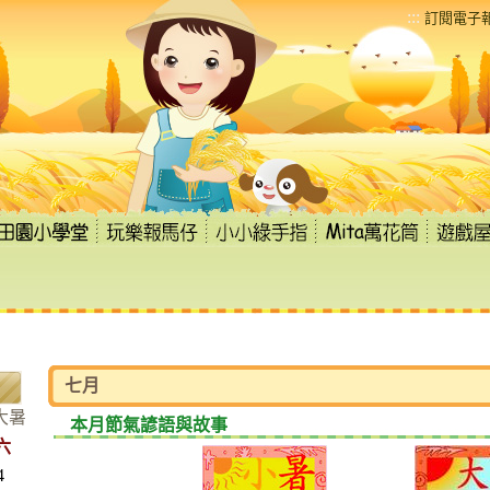
:::
訂閱電子
七月
大暑
本月節氣諺語與故事
六
4