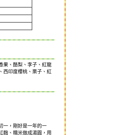
香果、酪梨、李子、紅龍
、西印度櫻桃、栗子、紅
初一
，剛好是一年的一
紅麴、糯米做成湯圓，用