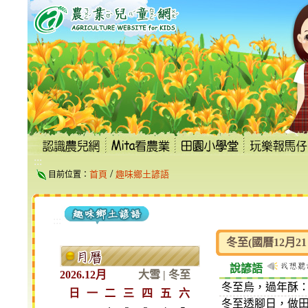
跳
到
主
要
內
容
區
塊
:::
/
首頁
趣味鄉土諺語
目前位置：
:::
冬至(國曆12月21
說諺語
2026.12月
大雪
|
冬至
冬至烏，過年酥
日
一
二
三
四
五
六
冬至透腳日，做