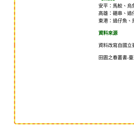
安平：馬鮫、烏
高雄：硼串、過
東港：過仔魚、
資料來源
資料改寫自國立
田園之春叢書-