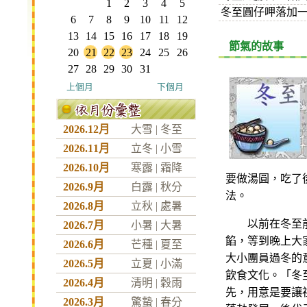
1
2
3
4
5
冬至圓仔呷落加
6
7
8
9
10
11
12
13
14
15
16
17
18
19
節氣的故事
20
21
22
23
24
25
26
27
28
29
30
31
上個月
下個月
2026.12月
大雪
|
冬至
2026.11月
立冬
|
小雪
2026.10月
寒露
|
霜降
要做湯圓，吃了
2026.9月
白露
|
秋分
法。
2026.8月
立秋
|
處暑
以前在冬至前後
2026.7月
小暑
|
大暑
餡，等到晚上大
2026.6月
芒種
|
夏至
大小團員過冬的
2026.5月
立夏
|
小滿
飲食文化。「冬
2026.4月
清明
|
穀雨
先，用意是要讓
2026.3月
驚蟄
|
春分