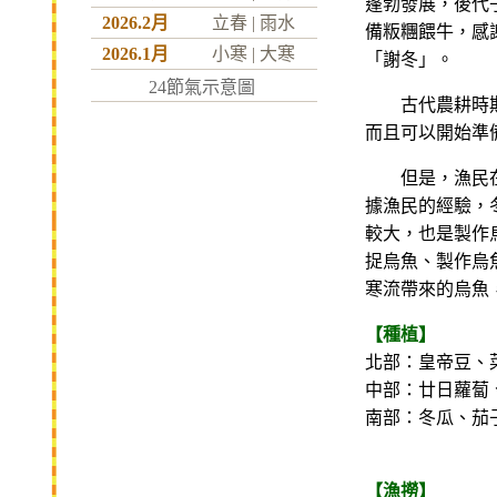
蓬勃發展，後代
2026.2月
立春
|
雨水
備粄糰餵牛，感
2026.1月
小寒
|
大寒
「謝冬」。
24節氣示意圖
古代農耕時期，
而且可以開始準
但是，漁民在這
據漁民的經驗，冬
較大，也是製作
捉烏魚、製作烏
寒流帶來的烏魚
【種植】
北部：皇帝豆、
中部：廿日蘿蔔
南部：冬瓜、茄
【漁撈】