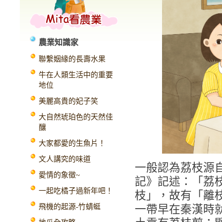
農業知識家
聯繫姻緣的長壽水果
牛在人類生活中的重要
地位
美麗高貴的妃子笑
大自然琥珀色的天然佳
釀
大家都愛的生魚片！
文人講究的味道
一般認為荔枝源
愛情的象徵~
記》記述：「荔枝
一起吃橘子過新年吧！
枝」，故有「離
飛機的起源-竹蜻蜓
一帶早在秦漢時