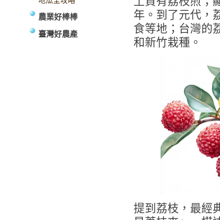
土貢有荔枝煎；
地瓜全攻略
年。到了元代，
農業好棒棒
食等地；台灣的荔
臺灣好農產
和新竹栽種。
提到荔枝，最經