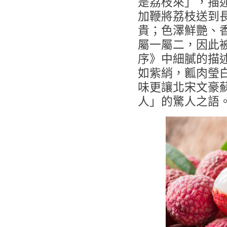
是荔枝來」，描
加鞭將荔枝送到
貴；色澤鮮艷、
屬一屬二，因此
序》中細膩的描
如紫綃，瓤肉瑩
味更讓北宋文豪
人」的驚人之語