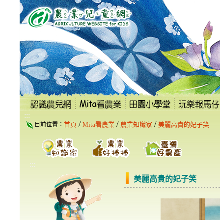
跳
到
主
要
內
容
區
塊
:::
/
/
/
首頁
Mita看農業
農業知識家
美麗高貴的妃子笑
目前位置：
:::
美麗高貴的妃子笑