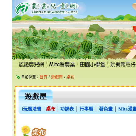
跳
到
主
要
內
容
區
塊
:::
/
/
首頁
遊戲屋
桌布
目前位置：
桌布
i玩魔法書
│
│
功課表
│
行事曆
│
著色畫
│
Mita漫