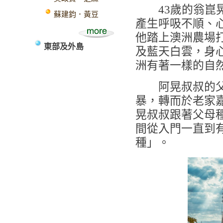
43歲的翁崑晃
蘇建鈞．黃豆
產生呼吸不順、心
他踏上澳洲農場
東部及外島
及藍天白雲，身
洲有著一樣的自
阿晃叔叔的父母
暴，轉而於老家
晃叔叔跟著父母
間從入門一直到
種」。