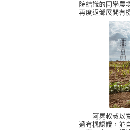
院結識的同學農
再度返鄉展開有
阿晃叔叔以實際
過有機認證，並