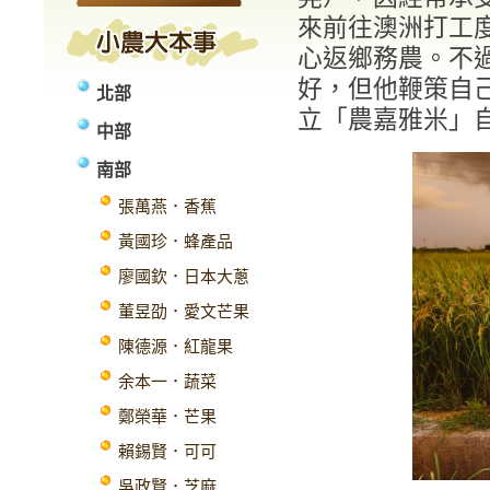
來前往澳洲打工
心返鄉務農。不
好，但他鞭策自
北部
立「農嘉雅米」
中部
南部
張萬燕．香蕉
黃國珍．蜂產品
廖國欽．日本大蔥
董昱劭．愛文芒果
陳德源．紅龍果
余本一．蔬菜
鄭榮華．芒果
賴錫賢．可可
吳政賢．芝麻