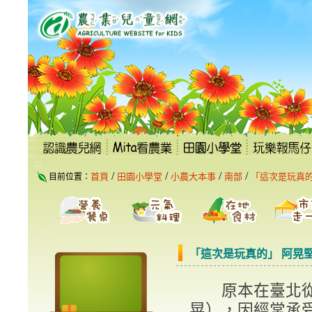
跳
到
主
要
內
容
區
塊
:::
/
/
/
/
首頁
田園小學堂
小農大本事
南部
「這次是玩真的
目前位置：
:::
「這次是玩真的」 阿晃
原本在臺北從事
晃），因經常承