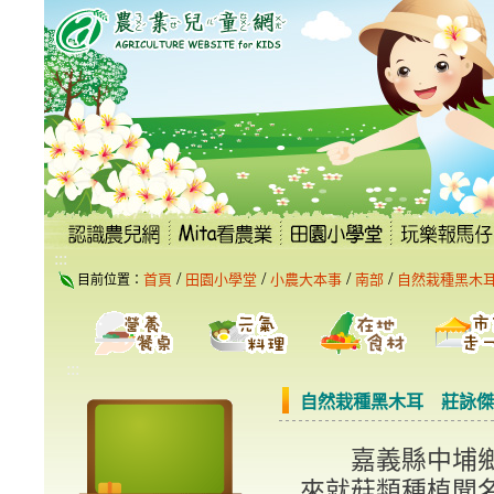
跳
到
主
要
內
容
區
塊
:::
/
/
/
/
首頁
田園小學堂
小農大本事
南部
自然栽種黑木
目前位置：
:::
自然栽種黑木耳 莊詠傑
嘉義縣中埔鄉
來就菇類種植聞