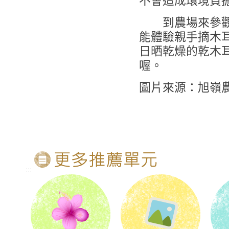
不會造成環境負
到農場來參觀，
能體驗親手摘木
日晒乾燥的乾木
喔。
圖片來源：旭嶺
:::