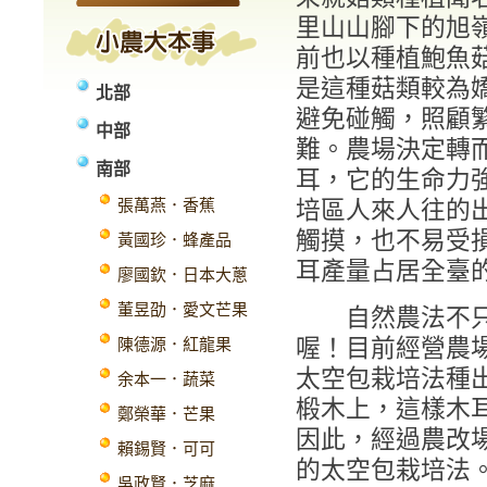
里山山腳下的旭
前也以種植鮑魚
是這種菇類較為
北部
避免碰觸，照顧
中部
難。農場決定轉
南部
耳，它的生命力
張萬燕．香蕉
培區人來人往的
觸摸，也不易受
黃國珍．蜂產品
耳產量占居全臺
廖國欽．日本大蔥
董昱劭．愛文芒果
自然農法不只用
喔！目前經營農
陳德源．紅龍果
太空包栽培法種
余本一．蔬菜
椴木上，這樣木
鄭榮華．芒果
因此，經過農改
賴錫賢．可可
的太空包栽培法
吳政賢．芝麻