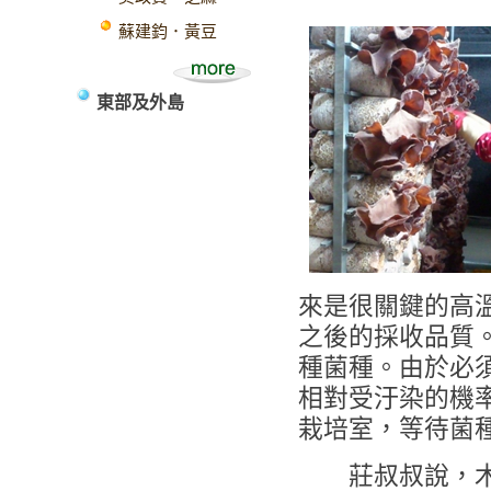
蘇建鈞．黃豆
東部及外島
來是很關鍵的高
之後的採收品質
種菌種。由於必
相對受汙染的機
栽培室，等待菌
莊叔叔說，木耳