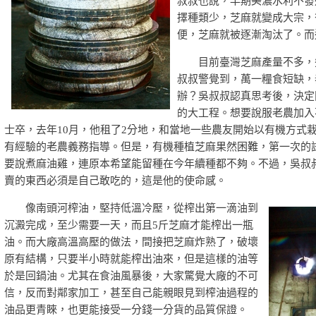
叔叔也說，早期美濃水利不發
擇種類少，芝麻就變成大宗，
便，芝麻就被逐漸淘汰了。而
目前臺灣芝麻產量不多，幾
叔叔警覺到，萬一糧食短缺，
辦？吳叔叔認真思考後，決定
的大工程。想要說服老農加入
士卒，去年10月，他租了2分地，和當地一些農友開始以有機方式
有經驗的老農義務指導。但是，有機種植芝麻果然困難，第一次的
要說煮麻油雞，連原本希望能留種在今年續種都不夠。不過，吳叔
賣的東西必須是自己敢吃的，這是他的使命感。
像南頭河榨油，堅持低溫冷壓，從榨出第一滴油到
沉澱完成，至少需要一天，而且5斤芝麻才能榨出一瓶
油。而大廠高溫高壓的做法，間接把芝麻炸熟了，破壞
原有結構，只要半小時就能榨出油來，但是這樣的油等
於是回鍋油。尤其在食油風暴後，大家驚覺大廠的不可
信，反而對鄰家加工，甚至自己能親眼見到榨油過程的
油品更青睞，也更能接受一分錢一分貨的品質保證。