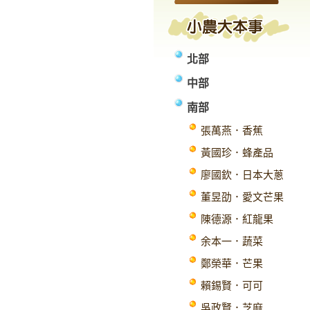
北部
中部
南部
張萬燕．香蕉
黃國珍．蜂產品
廖國欽．日本大蔥
董昱劭．愛文芒果
陳德源．紅龍果
余本一．蔬菜
鄭榮華．芒果
賴錫賢．可可
吳政賢．芝麻