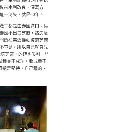
達，旱地能種植的作物選
後來水利改良，灌溉方
這一消失，就是60年。
乎都是由泰國進口。吳
泰國不出口芝麻，該怎麼
開始在美濃推動復育芝麻
不容易，所以自己就身先
栽培芝麻，的確也吸引一些
試種並不成功，收成量不
叔還是堅持，自己種的、