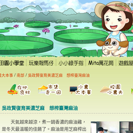
:::
訂閱電子
/
/
農大本事
南部
吳政賢復育美濃芝麻 想榨臺灣麻油
吳政賢復育美濃芝麻 想榨臺灣麻油
天氣越來越涼，煮一鍋香濃的麻油雞，
是冬天最溫暖的佳餚了。麻油是用芝麻榨出