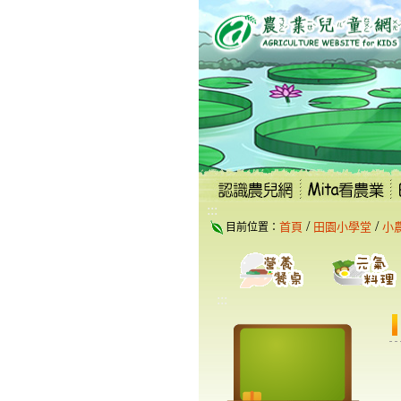
跳
到
主
要
內
容
區
塊
:::
/
/
首頁
田園小學堂
小
目前位置：
:::