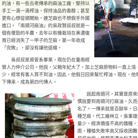
的油，有一些古老傳承的麻油工廠，堅持以
手工一滴一滴榨油，保持油品的香醇；甚至
更有心想從頭開始，連芝麻也不想假手外國
進口。「南頭河麻油」的吳政賢叔叔就是一
個有傻勁的半農，去年以有機栽培在美濃復
育已經消失了一甲子的芝麻，第一年收成
「完敗」，卻沒有讓他退縮。
吳叔叔是資管系畢業，現在仍在臺南經
營人力仲介公司。他說，父親年紀大了，加上芝麻原物料一直上漲
少，經常有客人買不到油。因此，他假日回來幫忙榨油。現在，他
下傳承，成為第四代傳人。
說起南頭河，其實是原來的
慣說要到南頭河打麻油，久而
名了。一傳承就是百餘年。日
種芝麻，代工廠林立。吳重雄
量少，經濟價值不高的雜糧，
雨，種植失敗率高又採收困難