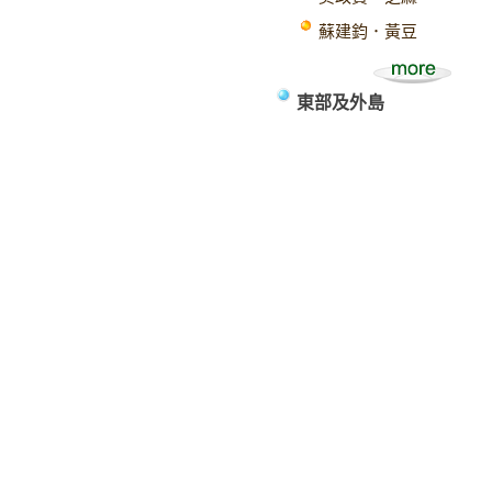
蘇建鈞．黃豆
東部及外島