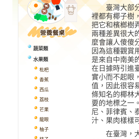
臺灣大部分
裡都有椰子樹
把它和檳榔樹
兩種差異很大
麼會讓人傻傻
蔬菜類
因為這種觀賞
是來自中南美
水果類
在日據時引進
枇杷
實小而不起眼
香蕉
值，因此很容
西瓜
條知名的椰林
荔枝
要的地標之一
芒果
尼、菲律賓、
汁、果肉樣樣
龍眼
柚子
在臺灣，大約