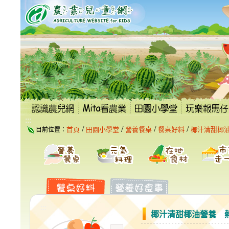
跳
到
主
要
內
容
區
塊
:::
/
/
/
/
首頁
田園小學堂
營養餐桌
餐桌好料
椰汁清甜椰
目前位置：
:::
椰汁清甜椰油營養 