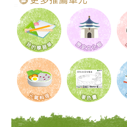
:::
:::