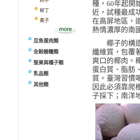
柿子
種，60年起
柳丁
近，試種最成
在高屏地區，
棗子
熱情濃厚的南
豆魚蛋肉類
椰子的構造十
纖維質，包覆
全榖雜糧類
爽口的椰肉。
堅果與種子類
蛋白質、脂肪
乳品類
質。臺灣習慣
其他類
因此必須靠爬
子採下；南洋