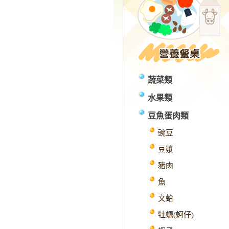
蔬菜類
水果類
豆魚蛋肉類
豌豆
豆漿
豬肉
魚
文蛤
牡蠣(蚵仔)