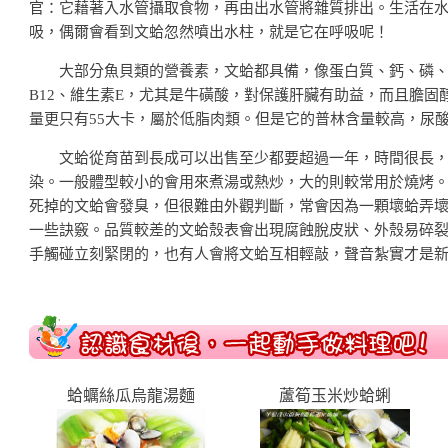
官：它藉著入水管攝取食物，再由出水管將雜質排出。生活在
吸，偶爾會看到文蛤忽然噴出水柱，就是它在呼吸呢！
大部分魚貝類的營養素，文蛤都具備，像蛋白質、鈣、磷、
B12、維生素E，尤其是牛磺酸，對保護肝臟有助益，而且膽固醇
量更只有55大卡，屬於低脂肉類。但是它的普林含量較高，尿
文蛤從育苗到長成可以出售至少都要超過一年，時間很長，
染。一般體型較小的會用來煮湯或熱炒，大的則較常用於燒烤
死掉的文蛤會發臭，但很難由外觀判斷，常會因為一顆壞蛤弄
一些訣竅。品質較差的文蛤殼表會出現腐蝕脫皮狀、外殼易碎
手觸碰立刻緊閉的，也有人會將文蛤互相輕敲，聲音紮實才是
蛤蠣絲瓜烏龍湯麵
蘆筍玉米炒蛤蜊