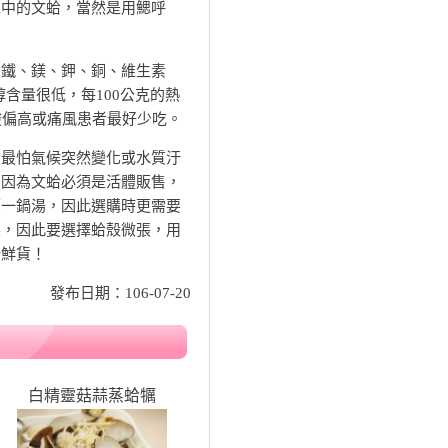
水中的文蛤，當然是用鰓呼
鐵、鎂、鉀、銅、維生素
含量很低，每100公克的熱
酸偏高或痛風患者最好少吃。
最怕氣候突然變化或水質汙
。因為文蛤必須是活體販售，
壞一鍋湯，因此選購時更需要
裂，因此要選擇蛤殼微張，用
新鮮貨！
發布日期：106-07-20
白精靈菇蒜蒸蛤犡