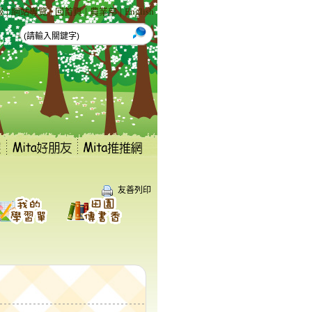
|
|
|
|
報
網站導覽
回首頁
農業部
English
友善列印