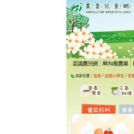
跳
到
主
要
內
容
區
塊
:::
/
/
首頁
田園小學堂
營
目前位置：
:::