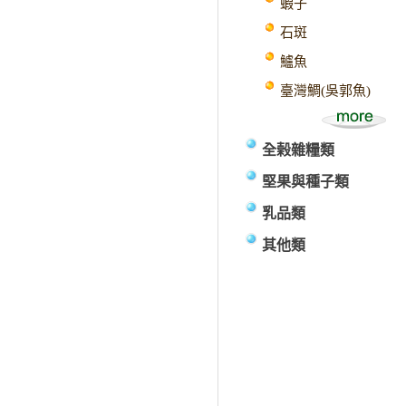
蝦子
石斑
鱸魚
臺灣鯛(吳郭魚)
全榖雜糧類
堅果與種子類
乳品類
其他類