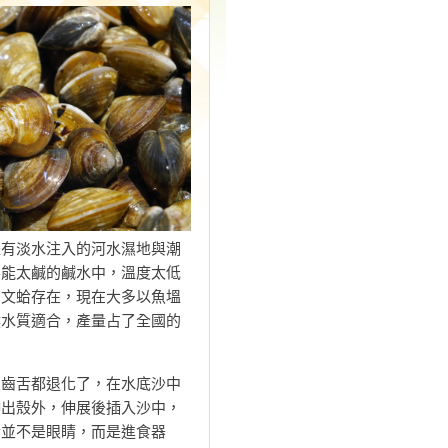
是有淡水注入的河水濕地與潮
不能太鹹的鹹水中，溫度太低
有文蛤存在，現在大多以魚塭
候水質適合，產量占了全國的
齒舌都退化了，在水底沙中
伸出殼外，伸展後插入沙中，
實並不是眼睛，而是進食器