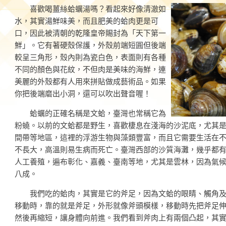
喜歡喝薑絲蛤蠣湯嗎？看起來好像清澈如
水，其實湯鮮味美，而且肥美的蛤肉更是可
口，因此被清朝的乾隆皇帝賜封為「天下第一
鮮」。它有著硬殼保護，外殼前端短圓但後端
較呈三角形，殼內則為瓷白色，表面則有各種
不同的顏色與花紋，不但肉是美味的海鮮，連
美麗的外殼都有人用來拼貼做成藝術品。如果
你把後端磨出小洞，還可以吹出聲音喔！
蛤蠣的正確名稱是文蛤，臺灣也常稱它為
粉蟯。以前的文蛤都是野生，喜歡棲息在淺海的沙泥底，尤其
間帶等地區，這裡的浮游生物與藻類豐富，而且它需要生活在
不長大，高溫則易生病而死亡。臺灣西部的沙質海灘，幾乎都
人工養殖，遍布彰化、嘉義、臺南等地，尤其是雲林，因為氣
八成。
我們吃的蛤肉，其實是它的斧足，因為文蛤的眼睛、觸角及
移動時，靠的就是斧足，外形就像斧頭模樣，移動時先把斧足
然後再縮短，讓身體向前進。我們看到斧肉上有兩個凸起，其