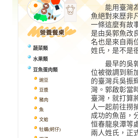
能用臺灣為
魚絕對來歷非
一條這麼有故
是由吳郭魚改
名也是來自兩
蔬菜類
姓氏，是不是
水果類
最早的吳郭
豆魚蛋肉類
位被徵調到新
的臺灣兵吳振
豌豆
灣。郭啟彰當
豆漿
臺灣，就打算
豬肉
人一起前往撈
魚
成功的魚苗，
文蛤
恒春龍泉潭等處
牡蠣(蚵仔)
兩人姓氏，正