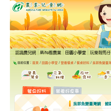
跳
到
主
要
內
容
區
塊
:::
/
/
/
/
首頁
田園小學堂
營養餐桌
餐桌好料
吳郭魚變臺
目前位置：
:::
吳郭魚變臺灣鯛 