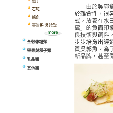
蝦子
由於吳郭魚對
石斑
於雜食性，很
鱸魚
式，放養在水
臺灣鯛(吳郭魚)
糞」的負面印
良技術與飼料
步步培育出經
全榖雜糧類
質吳郭魚。為
堅果與種子類
新品牌，甚至
乳品類
其他類