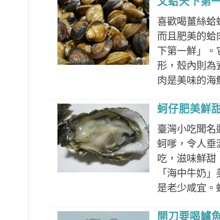
文蛤天下第
喜歡喝薑絲蛤
而且肥美的蛤
下第一鮮」。
形，殼內則為
肉是美味的海鮮
蚵仔肥美鮮
臺灣小吃聞名
蚵嗲，令人垂
吃，滋味鮮甜
「海中牛奶」
是老少咸宜。蚵
開刀要喝鱸