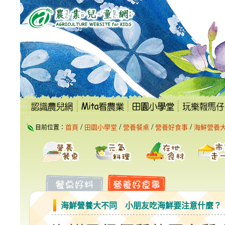
跳
到
主
要
內
容
區
塊
:::
/
/
/
/
首頁
田園小學堂
營養餐桌
營養好食事
海鮮營養
目前位置：
海鮮營養大不同 小朋友吃海鮮要注意什麼？