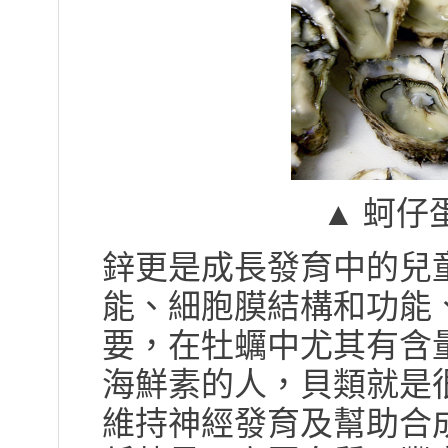
▲ 蚵仔
鋅更是成長發育中的兒
能、細胞膜結構和功能
要，在牡蠣中尤其有含
海鮮素的人，貝類就是很
維持神經發育及幫助合