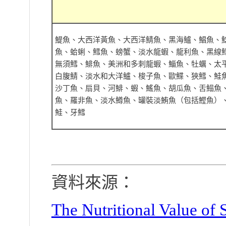
鯷魚、大西洋黃魚、大西洋鯖魚、黑海鱸、鯧魚、
魚、蛤蜊、鱈魚、螃蟹、淡水龍蝦、龍利魚、黑線
無須鱈、鯡魚、美洲和多刺龍蝦、鯔魚、牡蠣、太
白腹鯖、淡水和大洋鱸、梭子魚、歐鰈、狹鱈、鮭
沙丁魚、扇貝、河鯡、蝦、鰩魚、胡瓜魚、舌鰨魚
魚、羅非魚、淡水鱒魚、罐裝淡鮪魚（包括鰹魚）
鮭、牙鱈
資料來源：
The Nutritional Value of S