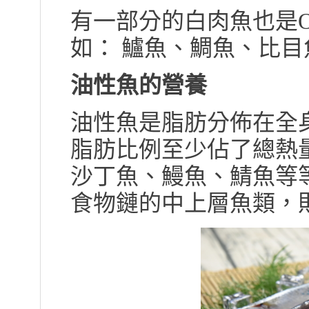
有一部分的白肉魚也是O
如： 鱸魚、鯛魚、比
油性魚的營養
油性魚是脂肪分佈在全
脂肪比例至少佔了總熱量
沙丁魚、鰻魚、鯖魚等
食物鏈的中上層魚類，