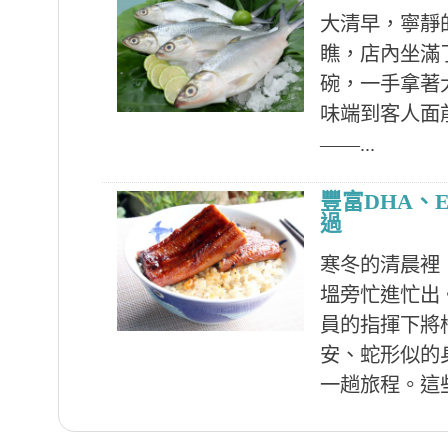
大清早，寧靜
瞧，店內坐滿
碗，一手拿著
味端到客人面
——...
豐富DHA、
過
寒冬的清晨裡
塭旁忙進忙出
員的指揮下將
安、蛇形似的
一趟旅程。這些