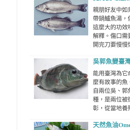
親朋好友中如
帶鍋鱸魚湯，
這麼大的功效
解釋。傷口需
開完刀要慢慢恢
吳郭魚變臺
能用臺灣為它
麼有故事的魚
自兩位吳、郭
種，是兩位被
彰，從當地養殖
天然魚油Om