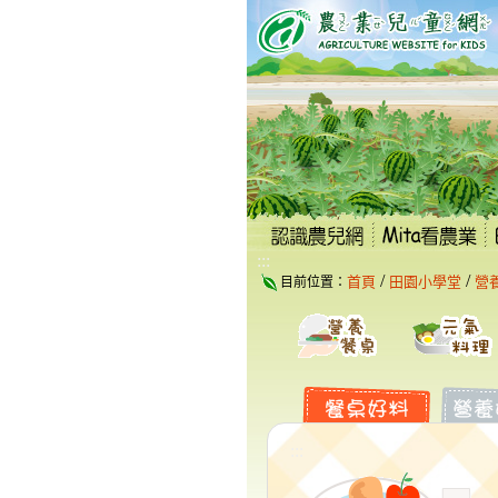
跳
到
主
要
內
容
區
塊
:::
/
/
首頁
田園小學堂
營
目前位置：
:::