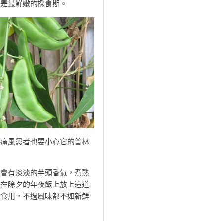
就是最鮮嫩的採食期。
的痛風患者也要小心它的普林
會有淡淡的芋頭香氣，煮熟
會在除夕的年夜飯上放上這道
乾食用，不過風味都不如新鮮