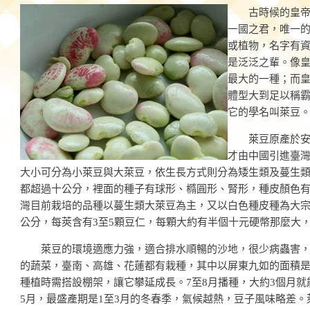
古時候的皇帝，
一國之君，唯一
或植物，名字有
是泛泛之輩。像
最大的一種；而
體型大到足以稱
它的學名叫萊豆
萊豆原產於安地
才由中國引進臺
大小可分為小萊豆與大萊豆，依生長方式則分為矮生類及蔓生
都超過十公分，裡面的種子有球形、橢圓形、腎形，種皮顏色
灣目前栽培的品種以蔓生類大萊豆為主，又以白色種皮種為大宗，
公分，每莢含有3至5顆豆仁，每顆大約有半個十元硬幣那麼大
萊豆的環境適應力強，適合排水順暢的沙地，很少病蟲害，
的蔬菜，臺南、高雄、花蓮都有栽種，其中以屏東九如的面積
種植時需搭設棚架，讓它攀延成長。7至8月播種，大約3個月就
5月，最盛產期是1至3月的冬春季，氣候越熱，豆子風味略差