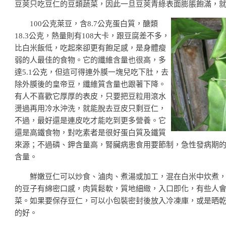
豆莢只吃豆仁的豆類蔬菜，因此一旦豆莢青綠表面膨脹飽滿，
100公克萊豆，含8.7公克蛋白質，醣類
18.3公克，熱量則有108大卡，跟豆腐差不多，
比白米飯低，吃起來卻更有飽足感，是身體瘦
弱的人最佳的食物。它的纖維含量也很高，多
達5.1公克，但這可得連外膜一塊兒吃下肚，去
除外膜後的皇帝豆，纖維質含量也跟著下降。
有人不喜歡它厚厚的表皮，只要把豆粒用滾水
燙過再用冷水沖洗，就能脫去豆皮只剩豆仁，
不過，最好還是連皮吃才能吃到更多營養。它
還是高鐵食物，對吃素者是很好蛋白質及鐵質
來源；不過磷、鉀含量高，腎臟病患食用要節制，急性發病期
含量。
鮮嫩豆仁可以炒食、滷肉、煮湯或加工，混在白米中炊煮，
的豆子有綿密口感，肉質鬆軟，質地細緻，入口即化，有些人
菜。如果要保存豆仁，可以小包裝密封後放入冷凍庫，或是晒
的好。