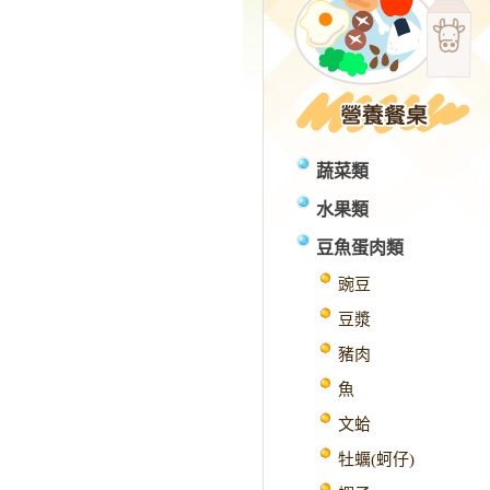
蔬菜類
水果類
豆魚蛋肉類
豌豆
豆漿
豬肉
魚
文蛤
牡蠣(蚵仔)