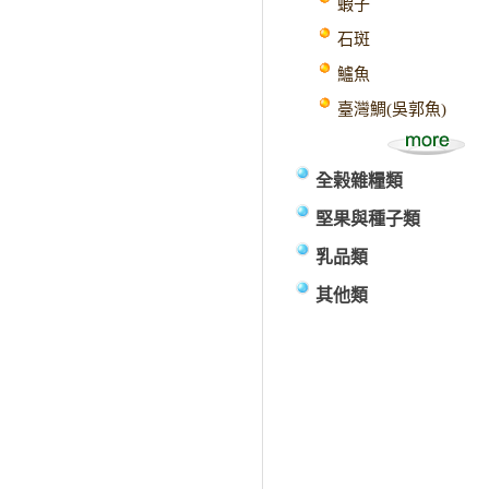
蝦子
石斑
鱸魚
臺灣鯛(吳郭魚)
全榖雜糧類
堅果與種子類
乳品類
其他類