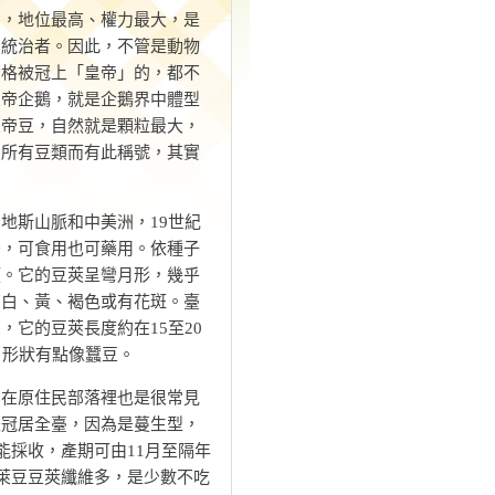
地位最高、權力最大，是
的統治者。因此，不管是動物
資格被冠上「皇帝」的，都不
皇帝企鵝，就是企鵝界中體型
皇帝豆，自然就是顆粒最大，
霸所有豆類而有此稱號，其實
。
斯山脈和中美洲，19世紀
灣，可食用也可藥用。依種子
類。它的豆莢呈彎月形，幾乎
有白、黃、褐色或有花斑。臺
它的豆莢長度約在15至20
，形狀有點像蠶豆。
在原住民部落裡也是很常見
是冠居全臺，因為是蔓生型，
能採收，產期可由11月至隔年
。萊豆豆莢纖維多，是少數不吃