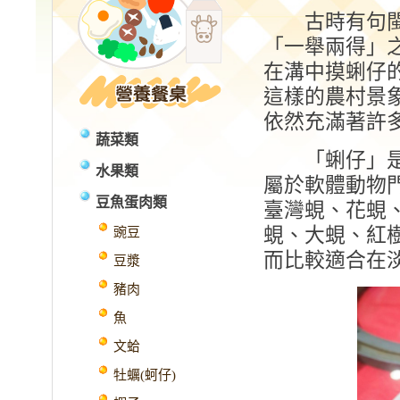
古時有句閩南
「一舉兩得」
在溝中摸蜊仔
這樣的農村景
依然充滿著許
蔬菜類
「蜊仔」是什
水果類
屬於軟體動物
豆魚蛋肉類
臺灣蜆、花蜆
蜆、大蜆、紅
豌豆
而比較適合在
豆漿
豬肉
魚
文蛤
牡蠣(蚵仔)