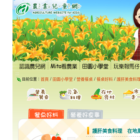
跳
到
主
要
內
容
區
塊
:::
/
/
/
/
首頁
田園小學堂
營養餐桌
餐桌好料
護肝美食料
目前位置：
:::
護肝美食料理 在地