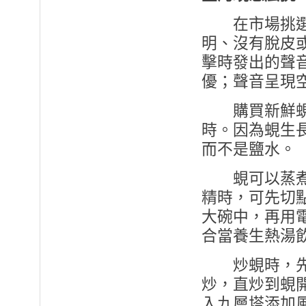
在市場挑選蜆
明、沒有脫皮
擊時發出的聲
優；聲音呈現
購買新鮮蜆回
時。因為蜆生
而不是鹽水。
蜆可以蒸煮、
精時，可先切
大碗中，再用
合當養生熱湯
炒蜆時，先熱
炒，直炒到蜆
入九層塔添加