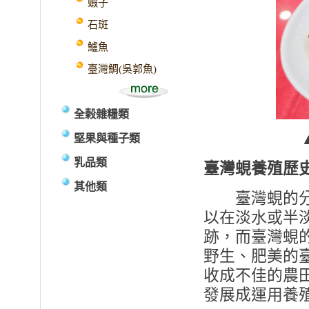
蝦子
石斑
鱸魚
臺灣鯛(吳郭魚)
全榖雜糧類
堅果與種子類
乳品類
臺灣蜆養殖歷
其他類
臺灣蜆的分佈
以在淡水或半
跡，而臺灣蜆的
野生、肥美的
收成不佳的農
發展成運用養