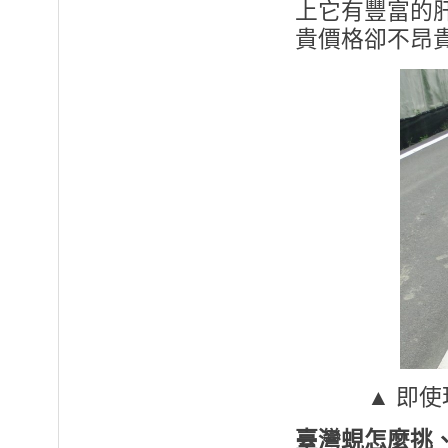
上它有豐富的
貴價格卻不昂
▲ 即
臺灣蜆怎麼挑