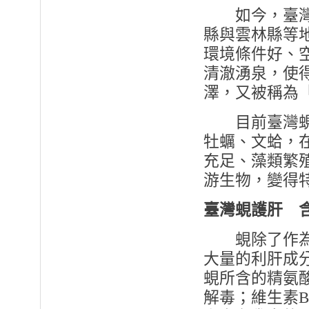
如今，臺灣蜆
縣與雲林縣等
環境條件好、
清澈湧泉，使
澤，又被稱為
目前臺灣蜆的
牡蠣、文蛤，在
充足、藻類繁
游生物，變得
臺灣蜆護肝 
蜆除了作為佳
大量的利肝成
蜆所含的精氨
解毒；維生素B