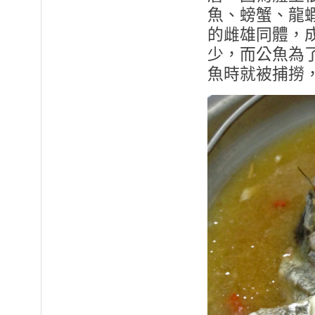
魚、螃蟹、龍
的雌雄同體，
少，而公魚為
魚時就被捕撈