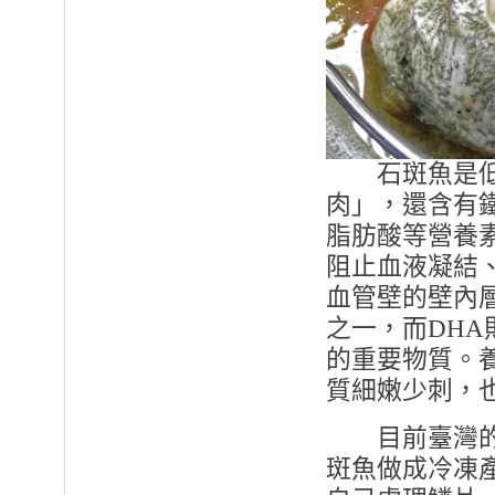
石斑魚是低脂
肉」，還含有鐵
脂肪酸等營養素
阻止血液凝結
血管壁的壁內
之一，而DH
的重要物質。
質細嫩少刺，
目前臺灣的養
斑魚做成冷凍