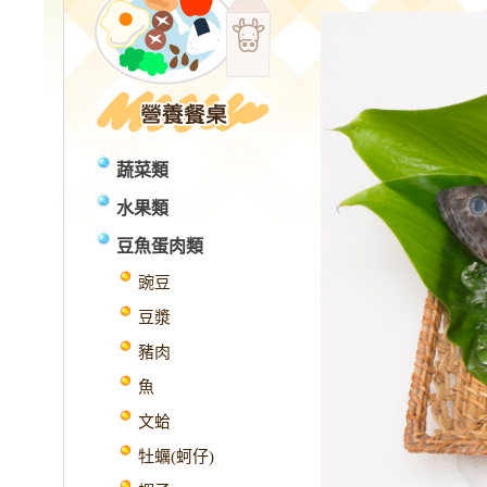
蔬菜類
水果類
豆魚蛋肉類
豌豆
豆漿
豬肉
魚
文蛤
牡蠣(蚵仔)