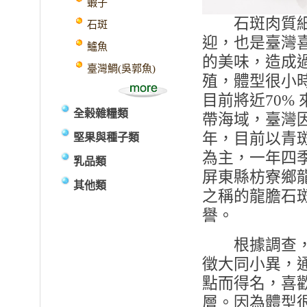
蝦子
石斑肉質細緻
石斑
迎，也是臺灣
鱸魚
的美味，造成
臺灣鯛(吳郭魚)
殖，體型很小
目前將近70%
全榖雜糧類
帶海域，臺灣
年，目前以青
堅果與種子類
為主，一年四季
乳品類
屏東縣枋寮鄉
其他類
之稱的龍膽石
譽。
根據調查，全
徵大同小異，
點而得名，喜
層。因為體型