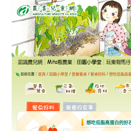
跳
到
主
要
內
容
區
塊
:::
/
/
/
/
首頁
田園小學堂
營養餐桌
餐桌好料
想吃低脂高
目前位置：
:::
想吃低脂高蛋白的好