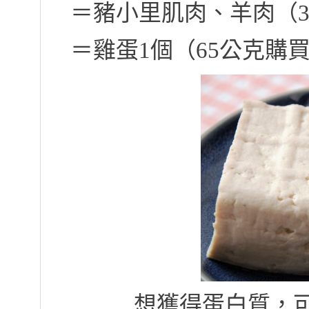
＝豬小里肌肉、羊肉（3
＝雞蛋1個（65公克購
想獲得蛋白質，