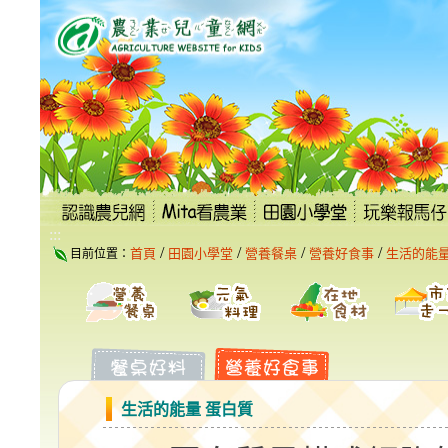
跳
到
主
要
內
容
區
塊
:::
/
/
/
/
首頁
田園小學堂
營養餐桌
營養好食事
生活的能量
目前位置：
生活的能量 蛋白質