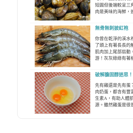
短圓但後端較呈三
肉是美味的海鮮，連美
無骨無刺披紅袍 
你曾在乾淨的溪水
了頭上有著長長的
肌肉加上尾部扇動
游！灰灰綠綠有著橫
破解膽固醇迷思！
先有雞還是先有蛋
肉奶蛋，都含有豐
生素A，有助人體
源。雖然雞蛋是很普遍