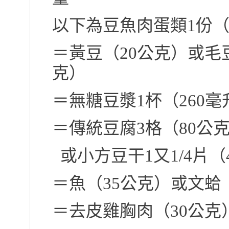
以下為豆魚肉蛋類1份
＝黃豆（20公克）或毛
克）
＝無糖豆漿1杯（260毫
＝傳統豆腐3格（80公
或小方豆干1又1/4片（
＝魚（35公克）或文蛤
＝去皮雞胸肉（30公克