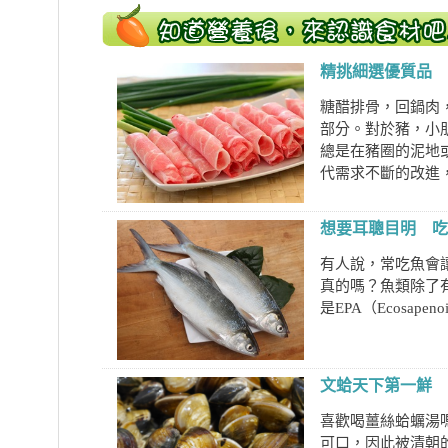
精挑細選優質品 
糖醋排骨，回鍋肉
部分。對於豬，小
總是在豬圈的泥地
代需求不斷的改進，認
想要耳聰目明 吃
有人說，常吃魚會
真的嗎？魚類除了
是EPA（Ecosapenoi
文蛤天下第一鮮 
喜歡喝薑絲蛤蠣湯
可口，因此被清朝