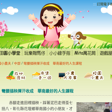
:::
訂閱電子
/
/
園小農夫
中部
彎腰插秧揮汗收成 華南最好的人生課程
彎腰插秧揮汗收成 華南最好的人生課程
赤腳走進田裡插秧，踩著泥巴走得歪七
扭八，彰化縣花壇鄉華南國小的小朋友，才