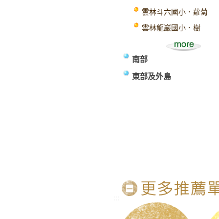
雲林斗六國小．蘿蔔
雲林龍巖國小．樹
南部
東部及外島
:::