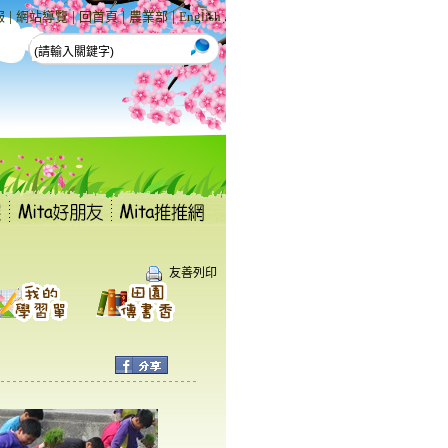
|
|
|
|
報
網站導覽
回首頁
農業部
English
友善列印