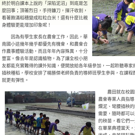
終於明白課本上說的「深陷泥沼」到底是怎
麼回事；頂著烈日，手持鐮刀，揮汗收割，
看著飽滿稻穗變成粒粒白米！還有什麼比親
身體驗更能增加印象呢！
因為有學生家長在農會工作，因此，華
南國小這幾年幾乎都優先有機會，和農會合
作農事體驗活動，而且年年內容殊異，十分
豐富。像去年是認識植物，為了讓全校小朋
友都能充實難得的課外知識，便開放給各年級參加，一起聆聽專家
插秧種稻，學校安排了楊勝傑老師負責的導師班學生參與，在課程
就更有彈性。
農田就在校園附
農會專業人員指導
爛泥、彎腰插秧的
需要，隨時都可以
的秧苗，看它們一
在畢業典禮當天，