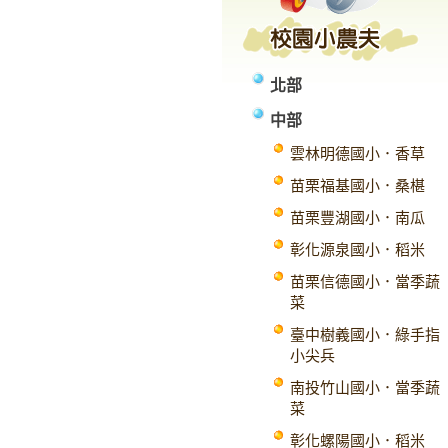
北部
中部
雲林明德國小．香草
苗栗福基國小．桑椹
苗栗豐湖國小．南瓜
彰化源泉國小．稻米
苗栗信德國小．當季蔬
菜
臺中樹義國小．綠手指
小尖兵
南投竹山國小．當季蔬
菜
彰化螺陽國小．稻米