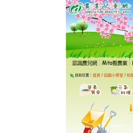
跳
到
主
要
內
容
區
塊
:::
/
/
首頁
田園小學堂
校
目前位置：
:::