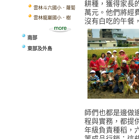
耕種，獲得家長
雲林斗六國小．蘿蔔
萬元。他們將經
雲林龍巖國小．樹
沒有白吃的午餐
南部
東部及外島
師們也都是邊做
程與實務，都提
年級負責種稻，
等成品行銷；這