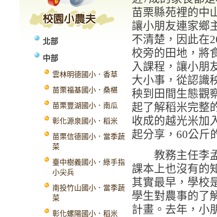
苗栗縣苑裡的中
讓小朋友連家鄉
不清楚，因此在2
北部
校旁的田地，將
中部
入課程，讓小朋
雲林明德國小．香草
大小事，從認識
苗栗福基國小．桑椹
秧到田間生態觀
起了解稻米完整
苗栗豐湖國小．南瓜
收成的越光米加
彰化源泉國小．稻米
起分享，60公斤
苗栗信德國小．當季蔬
菜
教務主任李孟雪
臺中樹義國小．綠手指
課本上也沒有的
小尖兵
其實最早，學校
南投竹山國小．當季蔬
學生對農事的了
菜
計畫。去年，小
彰化螺陽國小．稻米