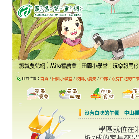
跳
到
主
要
內
容
區
塊
:::
/
/
/
/
首頁
田園小學堂
校園小農夫
中部
沒有白吃的午
目前位置：
:::
沒有白吃的午餐 中山種
學區就位在米
近7成的家長都