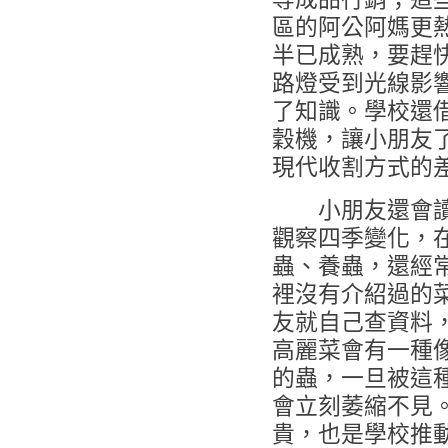
區的阿公阿媽更
半已成熟，要趕
路燈受到光線影
了知識。
學校還
穀機，讓小朋友
現代收割方式的
小朋友還會讀
觀察四季變化，
蟲、養蟲，還經
裡沒有介紹過的
友就自己查資料
高麗菜會有一種
的蟲，一旦被這
會立刻萎縮不見
貴，也是學校推