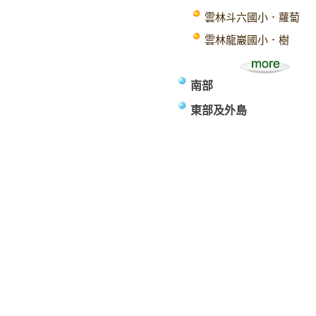
雲林斗六國小．蘿蔔
雲林龍巖國小．樹
南部
東部及外島