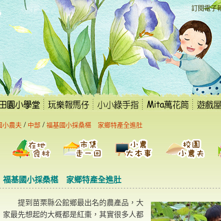
:::
訂閱電子
/
/
園小農夫
中部
福基國小採桑椹 家鄉特產全進肚
福基國小採桑椹 家鄉特產全進肚
提到苗栗縣公館鄉最出名的農產品，大
家最先想起的大概都是紅棗，其實很多人都