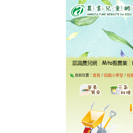
跳
到
主
要
內
容
區
塊
:::
/
/
首頁
田園小學堂
校
目前位置：
:::