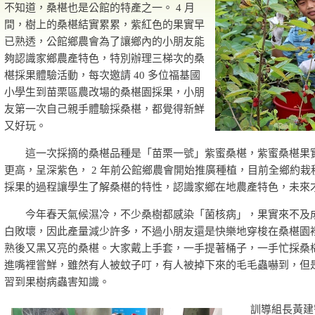
不知道，桑椹也是公館的特產之一。 4 月
間，樹上的桑椹結實累累，紫紅色的果實早
已熟透，公館鄉農會為了讓鄉內的小朋友能
夠認識家鄉農產特色，特別辦理三梯次的桑
椹採果體驗活動，每次邀請 40 多位福基國
小學生到苗栗區農改場的桑椹園採果，小朋
友第一次自己親手體驗採桑椹，都覺得新鮮
又好玩。
這一次採摘的桑椹品種是「苗栗一號」紫蜜桑椹，紫蜜桑椹果
更高，呈深紫色， 2 年前公館鄉農會開始推廣種植，目前全鄉約栽種
採果的過程讓學生了解桑椹的特性，認識家鄉在地農產特色，未來
今年春天氣候濕冷，不少桑樹都感染「菌核病」，果實來不及
白敗壞，因此產量減少許多，不過小朋友還是快樂地穿梭在桑椹園
熟後又黑又亮的桑椹。大家戴上手套，一手提著桶子，一手忙採桑
進嘴裡嘗鮮，雖然有人被蚊子叮，有人被掉下來的毛毛蟲嚇到，但
習到果樹病蟲害知識。
訓導組長黃建智