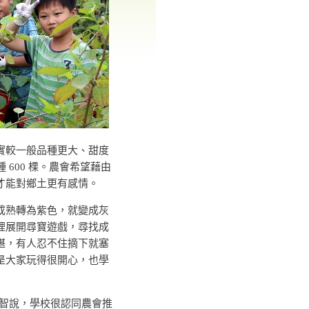
實較一般品種更大、甜度
 600 棵。農會希望藉由
才能對鄉土更有感情。
成熟轉為紫色，就變成灰
裡展開尋寶遊戲，尋找成
椹，有人忍不住摘下就塞
是大家玩得很開心，也學
說，學校很認同農會推