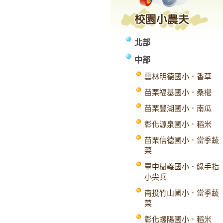
北部
中部
雲林明德國小．香草
苗栗福基國小．桑椹
苗栗豐湖國小．南瓜
彰化源泉國小．稻米
苗栗信德國小．當季蔬
菜
臺中樹義國小．綠手指
小尖兵
南投竹山國小．當季蔬
菜
彰化螺陽國小．稻米