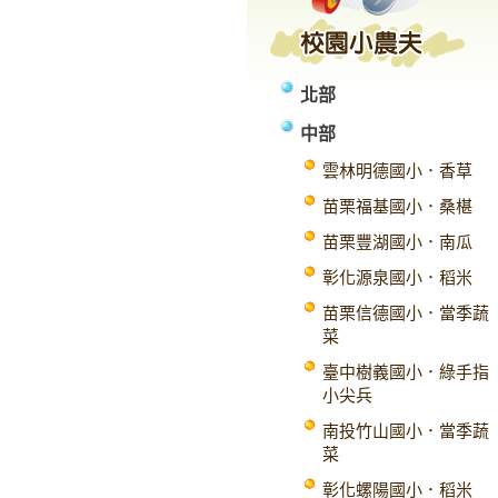
北部
中部
雲林明德國小．香草
苗栗福基國小．桑椹
苗栗豐湖國小．南瓜
彰化源泉國小．稻米
苗栗信德國小．當季蔬
菜
臺中樹義國小．綠手指
小尖兵
南投竹山國小．當季蔬
菜
彰化螺陽國小．稻米