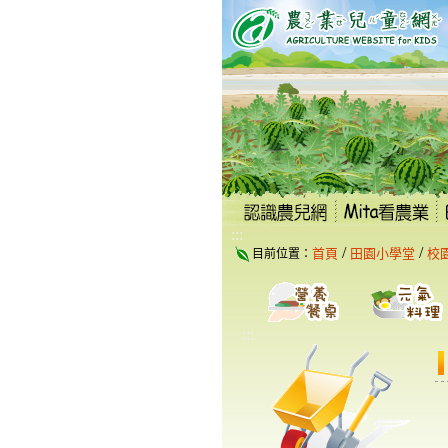
跳
到
主
要
內
容
區
塊
:::
/
/
首頁
田園小學堂
校
目前位置：
:::