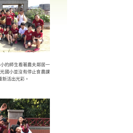
國小的師生看著農夫鄰居一
東光國小並沒有停止食農課
重新活出光彩。