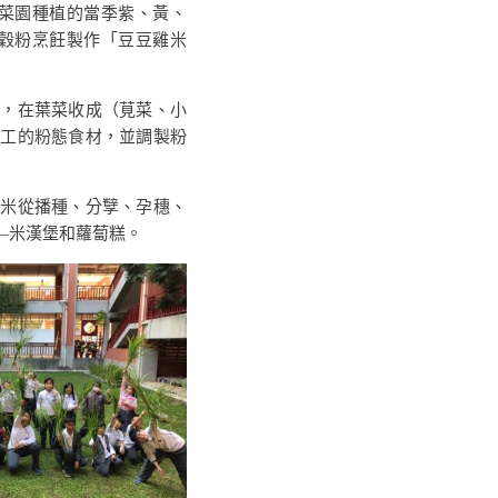
菜園種植的當季紫、黃、
穀粉烹飪製作「豆豆雞米
，在葉菜收成（莧菜、小
加工的粉態食材，並調製粉
米從播種、分孼、孕穗、
—米漢堡和蘿蔔糕。