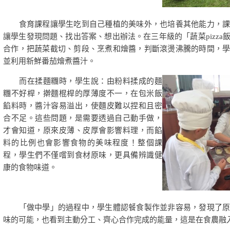
食育課程讓學生吃到自己種植的美味外，也培養其他能力，課
讓學生發現問題、找出答案、想出辦法。在三年級的「蔬菜pizza
合作，把蔬菜截切、剪段、烹煮和燴醬，判斷滾燙沸騰的時間，
並利用新鮮番茄燴煮醬汁。
而在揉麵糰時，學生說：由粉料揉成的麵
糰不好桿，擀麵棍桿的厚薄度不一，在包米飯
餡料時，醬汁容易溢出，使麵皮難以捏和且密
合不足。這些問題，是需要透過自己動手做，
才會知道，原來皮薄、皮厚會影響料理，而餡
料的比例也會影響食物的美味程度！整個課
程，學生們不僅嚐到食材原味，更具備辨識健
康的食物味道。
「做中學」的過程中，學生體認餐食製作並非容易，發現了原
味的可能，也看到主動分工、齊心合作完成的能量，這是在食農融