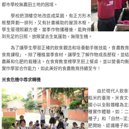
都市學校無農田土地的困境。
學校把頂樓空地改造成菜園，有正方形木
框整齊劃一排列，又有計畫補助的屋頂木框，
學生管理照顧方便，當季作物播種後，能夠得
到充足的日照，放眼望去生氣蓬勃，無限生機。
為了讓學生學習正確的飲食觀念和培養動手做技能，食農教育
食育課程」，除了種植當季食材，讓學生了解作物成長歷程，並
農藥和化肥的栽種法。在食育教室裡學烹飪上餐桌，並以營養均
實作學習合作能力，如此美好的食農教育持續至今！
米食危機中尋求轉機
由於現代人飲食西
稻米的臺灣，米食文
國小以全榖雜糧為主
種實作體驗，如：二
種子」和「自然─泥
肥開始、認識種子和