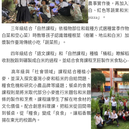
農事實作後，再加入
白、紅色等蔬果和米
pizza」。
三年級結合「自然課程」依植物部位和栽種方式選種當季作物
白菜和空心菜）時教導孩子認識雜糧根莖（樹薯、地瓜和白米）
漿製作臺灣傳統小吃「蔬菜煎」。
四年級結合「語文課程」和「自然課程」種植「桶稻」瞭解稻
收割脫穀到碾製成白米的過程，並結合食育課程烹飪製作米食點心
高年級與「社會領域」課程結合種植小
麥，並深入探究臺灣小麥和稻米的自給問題、
糧食危機和研究小農品牌等議題；餐桌的食育
課程則是將米取代部分小麥進行米麵包和米麵
條的製作和烹煮，課程讓學生了解在地食材的
文化價值。配合創意料理課，把稻米從田間帶
到餐桌，從「糧食」變成「良食」，讓稻香飄
揚在東光的校園內。