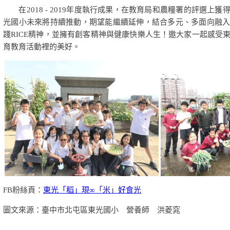
在2018 - 2019年度執行成果，在教育局和農糧署的評選上
光國小未來將持續推動，期望能繼續延伸，結合多元、多面向融
踐RICE精神，並擁有創客精神與健康快樂人生！邀大家一起感受
育教育活動裡的美好。
FB粉絲頁：
東光「稻」現∞「米」好食光
圖文來源：臺中市北屯區東光國小 營養師 洪菱窕