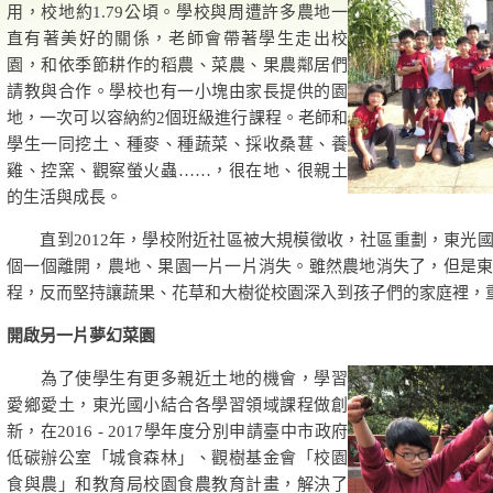
用，校地約1.79公頃。學校與周遭許多農地一
直有著美好的關係，老師會帶著學生走出校
園，和依季節耕作的稻農、菜農、果農鄰居們
請教與合作。學校也有一小塊由家長提供的園
地，一次可以容納約2個班級進行課程。老師和
學生一同挖土、種麥、種蔬菜、採收桑葚、養
雞、控窯、觀察螢火蟲……，很在地、很親土
的生活與成長。
直到2012年，學校附近社區被大規模徵收，社區重劃，東光
個一個離開，農地、果園一片一片消失。雖然農地消失了，但是
程，反而堅持讓蔬果、花草和大樹從校園深入到孩子們的家庭裡，
開啟另一片夢幻菜園
為了使學生有更多親近土地的機會，學習
愛鄉愛土，東光國小結合各學習領域課程做創
新，在2016 - 2017學年度分別申請臺中市政府
低碳辦公室「城食森林」、觀樹基金會「校園
食與農」和教育局校園食農教育計畫，解決了