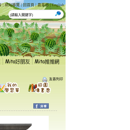
|
|
|
|
報
網站導覽
回首頁
農業部
English
友善列印