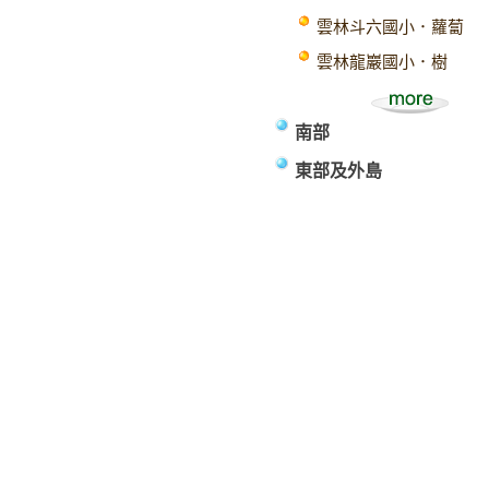
雲林斗六國小．蘿蔔
雲林龍巖國小．樹
南部
東部及外島