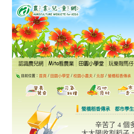
跳
到
主
要
內
容
區
塊
:::
/
/
/
/
首頁
田園小學堂
校園小農夫
北部
螢橋稻香傳承
目前位置：
:::
螢橋稻香傳承 都市學生
辛苦了 4 個
大太陽收割稻子