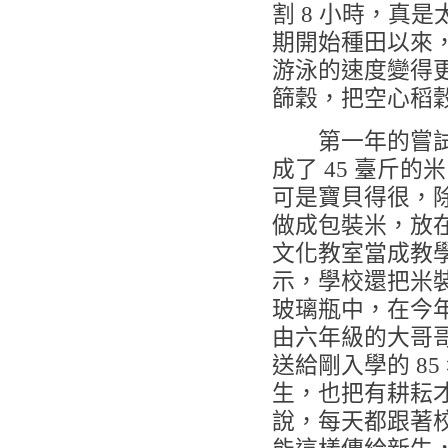
割 8 小時，真
期開始種田以來
游泳的速度變得
篩穀，把空心稻
第一年的嘗試
成了 45 臺斤的
可是寶貝得很，
做成包裝米，放
文化教室當成教
示，學校還把米
玻璃瓶中，在今
由六年級的大哥
送給剛入學的 85
生，也把有耕耘
說，每天都跟著校