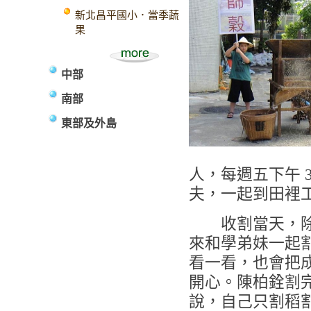
新北昌平國小．當季蔬
果
中部
南部
東部及外島
人，每週五下午 3
夫，一起到田裡
收割當天，除了
來和學弟妹一起
看一看，也會把
開心。陳柏銓割
說，自己只割稻