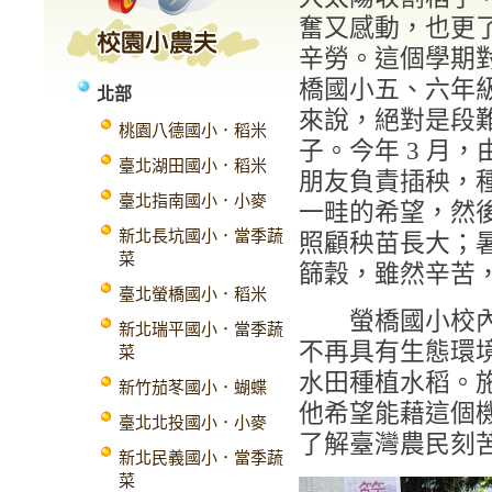
奮又感動，也更
辛勞。這個學期
橋國小五、六年
北部
來說，絕對是段
桃園八德國小．稻米
子。今年 3 月
臺北湖田國小．稻米
朋友負責插秧，
臺北指南國小．小麥
一畦的希望，然
新北長坑國小．當季蔬
照顧秧苗長大；
菜
篩穀，雖然辛苦
臺北螢橋國小．稻米
螢橋國小校內有
新北瑞平國小．當季蔬
不再具有生態環
菜
水田種植水稻。
新竹茄苳國小．蝴蝶
他希望能藉這個
臺北北投國小．小麥
了解臺灣農民刻
新北民義國小．當季蔬
菜