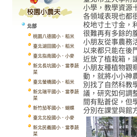
小學，教學資源
各領域表現也都
校地寸土寸金，
北部
很難再有多餘的
桃園八德國小．稻米
小朋友從事農務
臺北湖田國小．稻米
以來都只能在後
臺北指南國小．小麥
近放了植栽箱，
新北長坑國小．當季蔬
小朋友種植物觀
菜
動，就將小小神
臺北螢橋國小．稻米
別找了自然科教
新北瑞平國小．當季蔬
議，研究如何調
菜
間有點蒼促，但
新竹茄苳國小．蝴蝶
分別在課堂與館
臺北北投國小．小麥
新北民義國小．當季蔬
菜