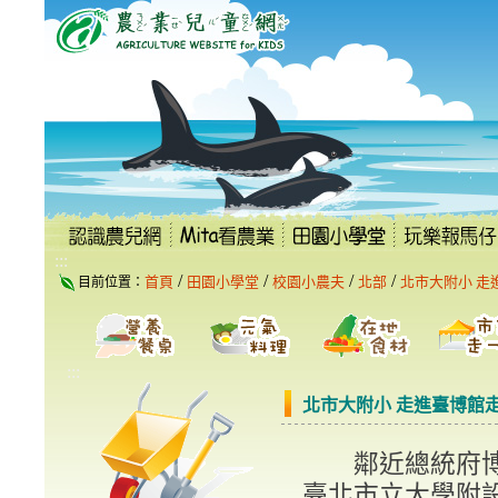
跳
到
主
要
內
容
區
塊
:::
/
/
/
/
首頁
田園小學堂
校園小農夫
北部
北市大附小 走
目前位置：
:::
北市大附小 走進臺博館
鄰近總統府博
臺北市立大學附