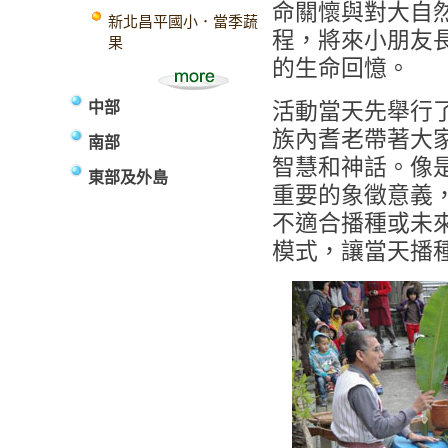
命關懷與對大自
新北昌平國小．當季蔬
程，將來小朋友
果
的生命回憶。
中部
活動當天先舉行
族內耆老帶著大
南部
智慧和神話。像
東部及外島
重要的象徵意義
不適合播種或未
模式，讓當天播