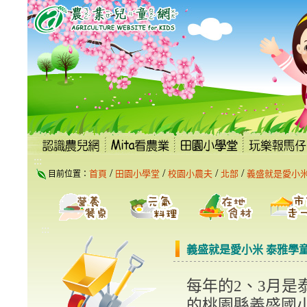
跳
到
主
要
內
容
區
塊
:::
/
/
/
/
首頁
田園小學堂
校園小農夫
北部
義盛就是愛小米
目前位置：
:::
義盛就是愛小米 泰雅學
每年的
2
、
3
月是
的桃園縣義盛國