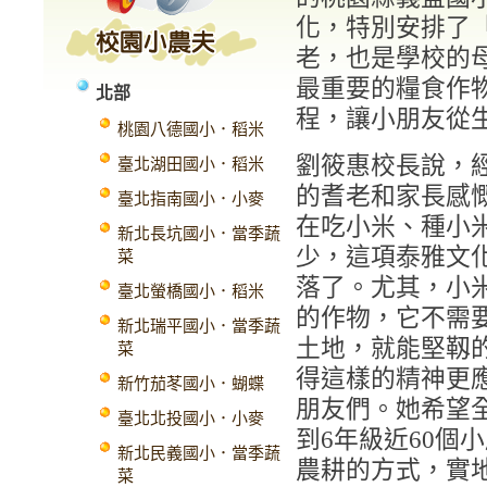
化，特別安排了
老，也是學校的
最重要的糧食作
北部
程，讓小朋友從
桃園八德國小．稻米
劉筱惠校長說，
臺北湖田國小．稻米
的耆老和家長感
臺北指南國小．小麥
在吃小米、種小
新北長坑國小．當季蔬
少，這項泰雅文
菜
落了。尤其，小
臺北螢橋國小．稻米
的作物，它不需
新北瑞平國小．當季蔬
土地，就能堅靱
菜
得這樣的精神更
新竹茄苳國小．蝴蝶
朋友們。她希望
臺北北投國小．小麥
到
6
年級近
60
個小
新北民義國小．當季蔬
農耕的方式，實
菜