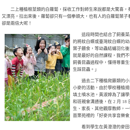
二上種植根莖類的白蘿蔔，採收工作對師生來說都是大驚喜，
又漂亮，拉出來後，蘿蔔卻只有一個拳頭大，也有人的白蘿蔔葉子
卻是兩倍大呢！
這段時間也結合了飼養菜蟲
的將紋白蝶或臺灣紋白蝶的幼
葉子餵食，等幼蟲結蛹羽化後
就是最好的自然課程，我們不
飼養昆蟲過程中，懂得尊重生
生踩昆蟲。」
過去二下種植爬籐類的小黃
小麥的活動，由於學校種植規
填土噴水池，黃淑婷為了讓學
和班親會溝通後，在 2 月 18
生、家長、其他觀摩教師，一
苗栗苑裡的「好麥共享音樂會
看到學生在黃澄澄的麥田裡