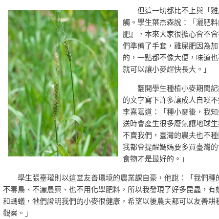
但這一切都比不上與「雞
觸。學生葉杰森說：「灑肥料
肥』，本來大家很擔心會不會
們準備了手套，雞屎肥因為加
的，一點都不像大便，味道也
就可以讓小麥趕快長大。」
翻開學生種植小麥期間記錄
的文字寫下許多讓成人自嘆不
李熹寫道：「種小麥後，我知
送時會產生很多廢氣讓地球生
不賣我們，臺灣的農夫也不種
我都會提醒媽媽要多買臺灣的
食物才是最好的。」
學生張臺瓘則以這堂友善環境的農業課自豪，他說：「我們種
不毒鳥、不灑農藥、也不用化學肥料，所以我發現了好多昆蟲，有
和螞蟻，牠們證明我們的小麥很健康，希望以後農夫都可以友善耕
觀察。」