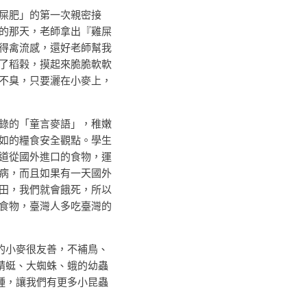
屎肥」的第一次親密接
的那天，老師拿出『雞屎
得禽流感，還好老師幫我
了稻榖，摸起來脆脆軟軟
不臭，只要灑在小麥上，
的「童言麥語」，稚嫩
如的糧食安全觀點。學生
道從國外進口的食物，運
病，而且如果有一天國外
田，我們就會餓死，所以
食物，臺灣人多吃臺灣的
的小麥很友善，不補鳥、
蜻蜓、大蜘蛛、蛾的幼蟲
種，讓我們有更多小昆蟲