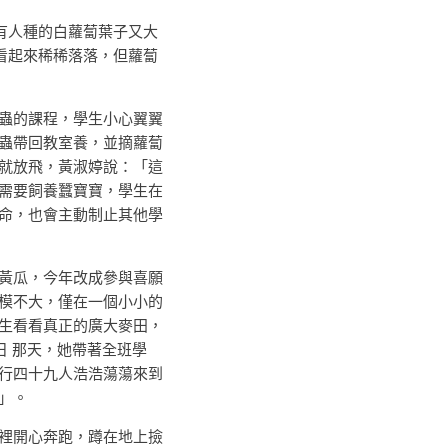
有人種的白蘿蔔葉子又大
看起來稀稀落落，但蘿蔔
的課程，學生小心翼翼
蟲帶回教室養，並摘蘿蔔
就放飛，黃淑婷說：「這
需要飼養蠶寶寶，學生在
命，也會主動制止其他學
瓜，今年改成參與喜願
模不大，僅在一個小小的
生看看真正的廣大麥田，
 日 那天，她帶著全班學
行四十九人浩浩蕩蕩來到
」。
開心奔跑，蹲在地上撿