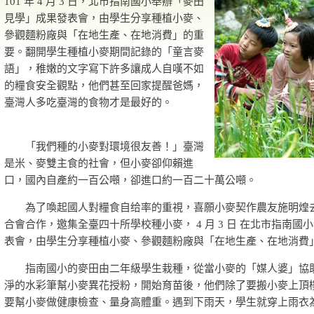
101 年 4 月 3 日，北市指南國小舉辦「麥田
見學」成果發表會，由學生分享種植小麥、
參觀麵粉廠與「在地生產、在地消費」的重
要。翻開學生種植小麥期間記錄的「童言麥
語」，稚嫩的文字寫下許多讓成人自嘆不如
的糧食安全觀點，他們甚至回家提醒爸媽，
臺灣人多吃臺灣的食物才是最好的。
「我們種的小麥對環境很友善！」臺灣
是米、麥雙主食的社會，但小麥卻仰賴進
口，國內自產約一百公噸，卻進口約一百二十萬公噸。
為了喚起國人對糧食自给率的重視，喜願小麥契作農友施明煌
合會合作，邀集全臺四十所學校種小麥， 4 月 3 日 在北市指南
表會，由學生分享種植小麥、參觀麵粉廠與「在地生產、在地消費
指南國小的麥田由二年級學生栽種，從當小麥的「媒人婆」協
淨的水彩筆幫小麥異花授粉，開始育苗後，他們除了要搬小麥上頂
要幫小麥做健康檢查、量身高體重。遇到下雨天，學生就穿上雨衣