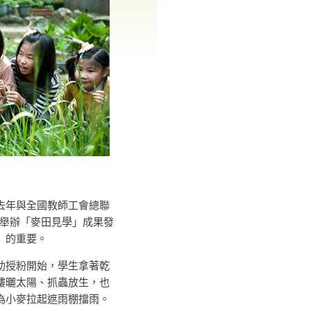
去年與全國教師工會總聯
國小舉辦「麥田見學」成果發
」的重要。
助授粉開始，學生拿著乾
樓曬太陽、抓蟲放生，也
為小麥拉起遮雨棚擋雨。