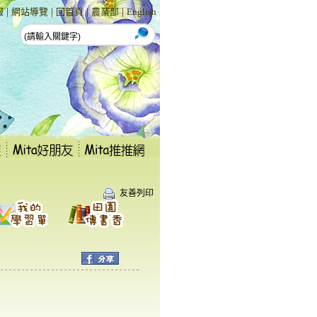
|
|
|
|
報
網站導覽
回首頁
農業部
English
友善列印