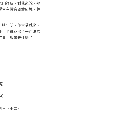
菜圃裡玩，對我來說，那
學生有機會關愛環境，尊
」這句話，並大受感動，
後，全班寫出了一首送給
件事，那會是什麼？」
菖）
婷）
明。（李熹）