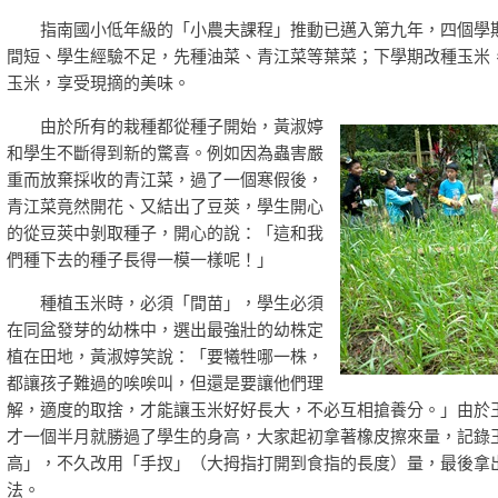
指南國小低年級的「小農夫課程」推動已邁入第九年，四個學
間短、學生經驗不足，先種油菜、青江菜等葉菜；下學期改種玉米
玉米，享受現摘的美味。
由於所有的栽種都從種子開始，黃淑婷
和學生不斷得到新的驚喜。例如因為蟲害嚴
重而放棄採收的青江菜，過了一個寒假後，
青江菜竟然開花、又結出了豆莢，學生開心
的從豆莢中剝取種子，開心的說：「這和我
們種下去的種子長得一模一樣呢！」
種植玉米時，必須「間苗」，學生必須
在同盆發芽的幼株中，選出最強壯的幼株定
植在田地，黃淑婷笑說：「要犧牲哪一株，
都讓孩子難過的唉唉叫，但還是要讓他們理
解，適度的取捨，才能讓玉米好好長大，不必互相搶養分。」由於
才一個半月就勝過了學生的身高，大家起初拿著橡皮擦來量，記錄
高」，不久改用「手扠」（大拇指打開到食指的長度）量，最後拿
法。