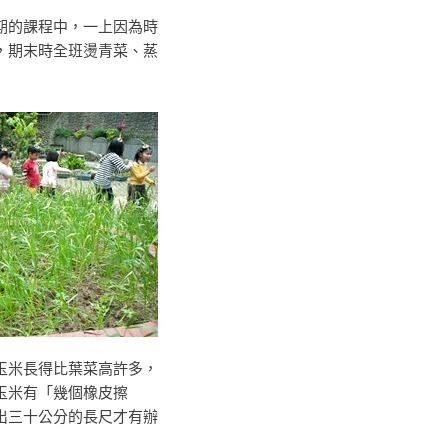
期的課程中，一上因為時
，期末時全班燙青菜、蒸
玉米長得比葉菜高許多，
玉米有「幾個橡皮擦
出三十公分的長尺才有辦