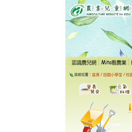
跳
到
主
要
內
容
區
塊
:::
/
/
首頁
田園小學堂
校
目前位置：
:::