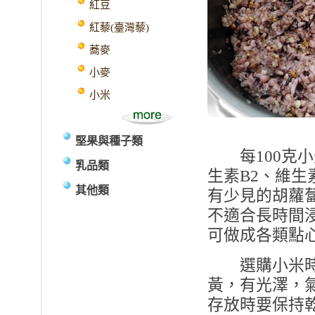
紅豆
紅藜(臺灣藜)
蕎麥
小麥
小米
堅果與種子類
每100克小米
乳品類
生素B2、維生
其他類
有少見的胡蘿
不適合長時間
可做成各類點
選購小米時
黃，有光澤，
存放時要保持