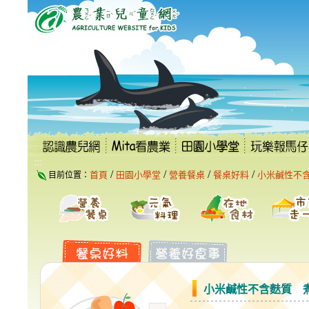
跳
到
主
要
內
容
區
塊
:::
/
/
/
/
首頁
田園小學堂
營養餐桌
餐桌好料
小米鹹性不
目前位置：
:::
小米鹹性不含麩質 