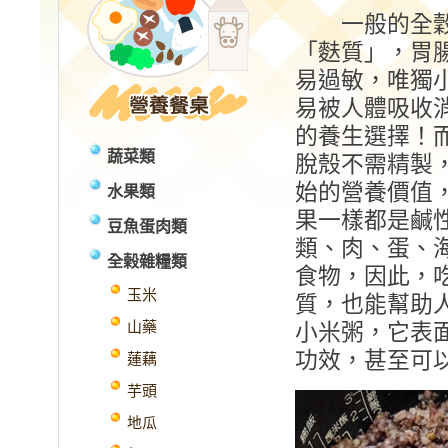
一般的全穀
「麩質」，胃
易過敏，唯獨
易被人體吸收
的養生選擇！
蔬菜類
脫殼不需精製
始的營養價值
水果類
果一樣都是鹹
豆魚蛋肉類
類、肉、蛋、
全榖雜糧類
食物，因此，
玉米
質，也能幫助
山藥
小米粥，它表
功效，甚至可
蓮藕
芋頭
地瓜