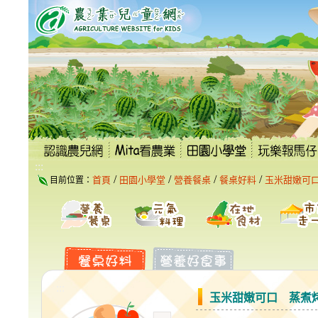
跳
到
主
要
內
容
區
塊
:::
/
/
/
/
首頁
田園小學堂
營養餐桌
餐桌好料
玉米甜嫩可
目前位置：
:::
玉米甜嫩可口 蒸煮