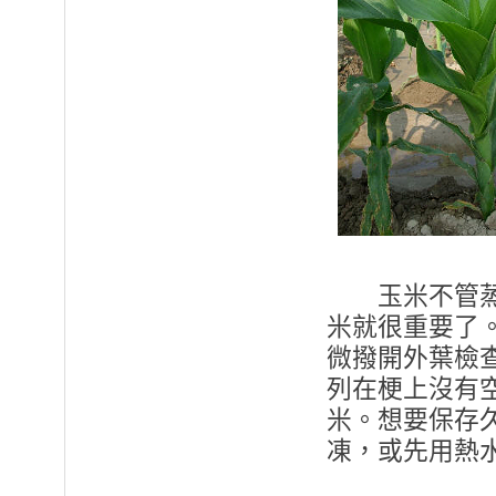
玉米不管蒸煮
米就很重要了
微撥開外葉檢
列在梗上沒有
米。想要保存
凍，或先用熱