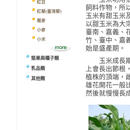
紅豆
飼料作物，所
紅藜(臺灣藜)
玉米有甜玉米
蕎麥
以甜玉米為大
小麥
臺南、嘉義、
竹、臺中、嘉義
小米
始是盛產期。
堅果與種子類
玉米成長期約 
上會長出節根
乳品類
植株的頂端，
其他類
雄花開花一般比
然後就慢慢長