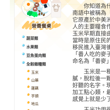
你知道為什
南語中被稱為
它原產於中美
人的主要糧食
玉米早期直接
蔬菜類
當時是原住民
移民進入臺灣
水果類
「番人吃的麥
豆魚蛋肉類
命名為「番麥
全榖雜糧類
玉米是一種非
玉米
膩，脫粒後一
山藥
好聽的名字。
蓮藕
加工點心類，
芋頭
感覺上就是少
地瓜
玉米功用很大