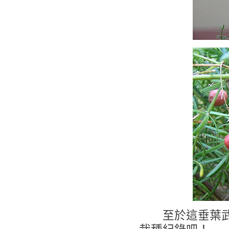
至於這垂葉武竹