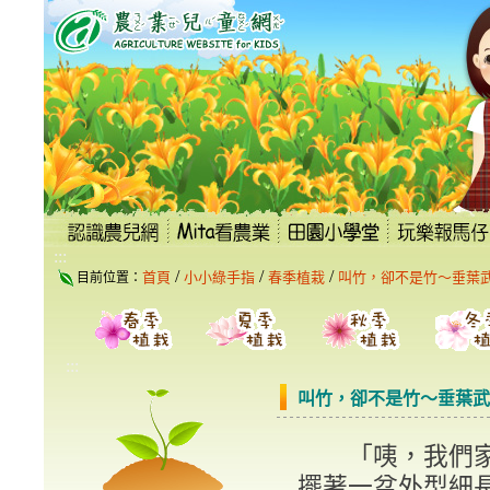
跳
到
主
要
內
容
區
塊
:::
/
/
/
首頁
小小綠手指
春季植栽
叫竹，卻不是竹～垂葉
目前位置：
:::
叫竹，卻不是竹～垂葉武
「咦，我們家什
擺著一盆外型細長