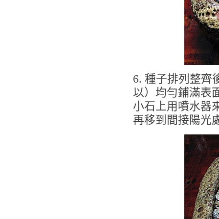
6. 種子排列整
以）均勻鋪滿表
小石上用噴水器
再移到間接陽光