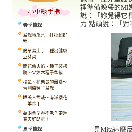
裡準備晚餐的Mi
說：「妳覺得它長
力 點頭說：「
春季植栽
盆栽地瓜葉 扦插超好
種
簡單易上手 種出健康
豆芽菜
開花像火焰、種子裝翅
膀～火焰木種子盆栽
松鼠、花栗鼠的最愛～
青剛櫟種子盆栽
睡美人盆栽～南洋櫻花
—羊蹄甲
萬兩金？春不老？帶進
春天好朝氣！
見Mita這麼
夏季植栽