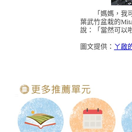
「媽媽，我可以
葉武竹盆栽的Mit
說：「當然可以
圖文提供：
ㄚ啟
:::