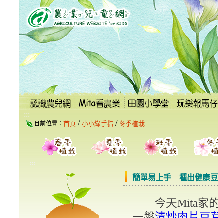
跳
到
主
要
內
容
區
塊
:::
/
/
首頁
小小綠手指
冬季植栽
目前位置：
:::
簡單易上手 種出健康豆
今天Mita
一盤
清炒肉片豆