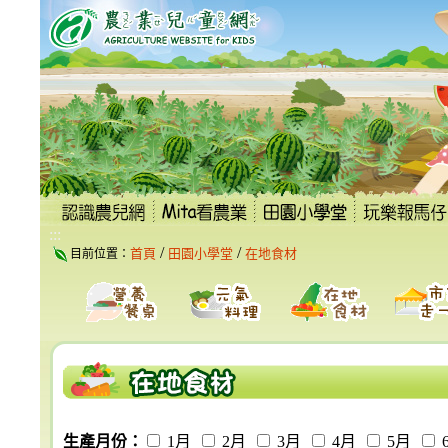
跳
到
主
要
內
容
區
塊
:::
/
/
首頁
田園小學堂
在地食材
目前位置：
生產月份：
1月
2月
3月
4月
5月