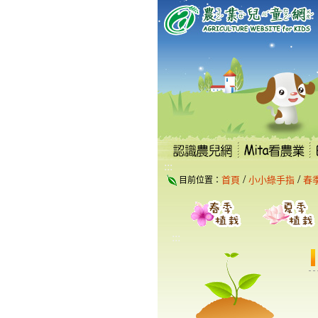
跳
到
主
要
內
容
區
塊
:::
/
/
首頁
小小綠手指
春
目前位置：
:::