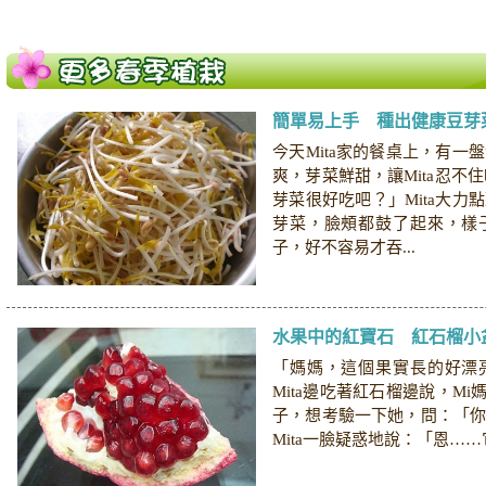
簡單易上手 種出健康豆芽
今天Mita家的餐桌上，有一
爽，芽菜鮮甜，讓Mita忍不
芽菜很好吃吧？」Mita大力
芽菜，臉頰都鼓了起來，樣
子，好不容易才吞...
水果中的紅寶石 紅石榴小
「媽媽，這個果實長的好漂
Mita邊吃著紅石榴邊說，Mi
子，想考驗一下她，問：「
Mita一臉疑惑地說：「恩……它