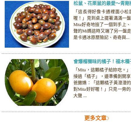
松鼠、花栗鼠的最愛～青剛
「這長得好像卡通裡面小松
喔！」見到桌上擺著滿滿一
Mita好奇地撿了一個到手上
聲的Mi媽這時又端了另一盤
是卡通冰原歷險記、奇奇與...
會爆榴槤味的橘子！福木種
「Mita，這顆橘子給妳吃。」
接過「橘子」，邊準備剝開享
爸撒嬌：「這顆橘子黃澄澄
對Mita好好喔！」只見一旁的
大聲 ...
更多文章