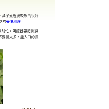
」
，葉子煮過後軟軟的很好
吃的
美味料理
。
邊幫忙。阿嬤說要把挑選
不要留太多，能入口的長