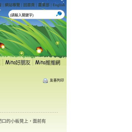
|
|
|
|
報
網站導覽
回首頁
農業部
English
友善列印
門口的小板凳上，面前有