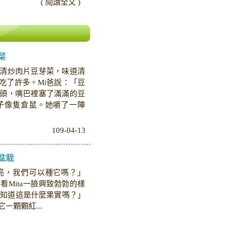
( 閱讀全文 )
菜
盤清炒肉片豆芽菜，味道清
住吃了許多。Mi爸說：「豆
點頭，嘴巴裡塞了滿滿的豆
子像隻倉鼠。她嚼了一陣
109-04-13
盆栽
亮，我們可以種它嗎？」
媽看Mita一臉興致勃勃的樣
你知道這是什麼果實嗎？」
ㄧ顆顆紅...