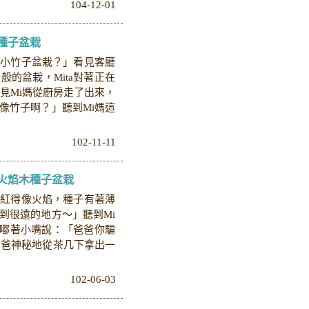
104-12-01
種子盆栽
盆小竹子盆栽？」看見客廳
的盆栽，Mita對著正在
見Mi媽從廚房走了出來，
像竹子啊？」聽到Mi媽這
102-11-11
火焰木種子盆栽
色紅得像火焰，種子有著薄
到很遠的地方～」聽到Mi
上嘟著小嘴說：「爸爸你騙
i爸神秘地從茶几下拿出一
102-06-03