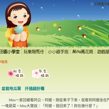
:::
訂閱電子
季植栽
盆栽地瓜葉 扦插超好種
Mita一家回鄉看阿公、阿嬤，剛從車子下來，就看到阿嬤坐在
一堆蔬菜。Mita大聲說：「阿嬤，我回來了！妳在做什麼？」