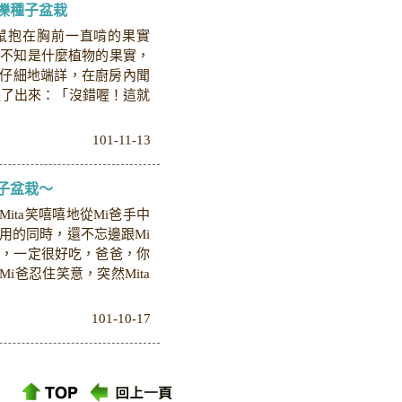
櫟種子盆栽
鼠抱在胸前一直啃的果實
盤不知是什麼植物的果實，
、仔細地端詳，在廚房內聞
走了出來：「沒錯喔！這就
101-11-13
子盆栽～
Mita笑嘻嘻地從Mi爸手中
用的同時，還不忘邊跟Mi
的，一定很好吃，爸爸，你
Mi爸忍住笑意，突然Mita
101-10-17