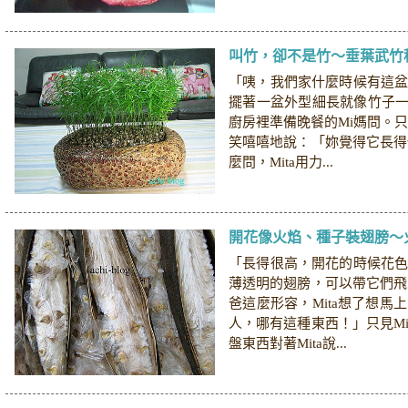
叫竹，卻不是竹～垂葉武竹
「咦，我們家什麼時候有這
擺著一盆外型細長就像竹子一般
廚房裡準備晚餐的Mi媽問。只
笑嘻嘻地說：「妳覺得它長得
麼問，Mita用力...
開花像火焰、種子裝翅膀～
「長得很高，開花的時候花
薄透明的翅膀，可以帶它們飛
爸這麼形容，Mita想了想馬
人，哪有這種東西！」只見M
盤東西對著Mita說...