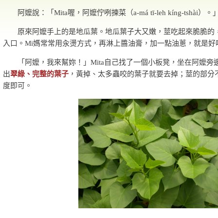
阿嬤說：「Mita喔，阿嬤佇咧揀菜（a-má tī-leh kíng-tshài）。
原來阿嬤手上的是地瓜葉。地瓜葉子大又嫩，莖吃起來脆脆的
入口。Mi媽常常用汆燙方式，再淋上醬油膏，加一點油蔥，就是好
「阿嬤，我來幫妳！」Mita自己找了一個小板凳，坐在阿嬤旁
出
翠綠、完整的葉子
，黃掉、太多蟲咬的葉子就要去掉；莖的部分
度即可。