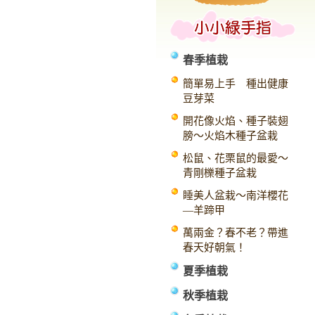
春季植栽
簡單易上手 種出健康
豆芽菜
開花像火焰、種子裝翅
膀～火焰木種子盆栽
松鼠、花栗鼠的最愛～
青剛櫟種子盆栽
睡美人盆栽～南洋櫻花
—羊蹄甲
萬兩金？春不老？帶進
春天好朝氣！
夏季植栽
秋季植栽