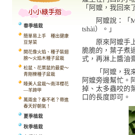
「阿嬤，我回來
阿嬤說：「Mita喔
春季植栽
tshài）。」
簡單易上手 種出健康
原來阿嬤手上的
豆芽菜
脆脆的，葉子煮
開花像火焰、種子裝翅
式，再淋上醬油
膀～火焰木種子盆栽
松鼠、花栗鼠的最愛～
「阿嬤，我來幫
青剛櫟種子盆栽
阿嬤旁邊幫忙。
睡美人盆栽～南洋櫻花
掉、太多蟲咬的
—羊蹄甲
口的長度即可。
萬兩金？春不老？帶進
春天好朝氣！
夏季植栽
秋季植栽