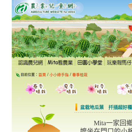
跳
到
主
要
內
容
區
塊
:::
/
/
首頁
小小綠手指
春季植栽
目前位置：
:::
盆栽地瓜葉 扦插超好種
Mita一家回
嬤坐在門口的小板