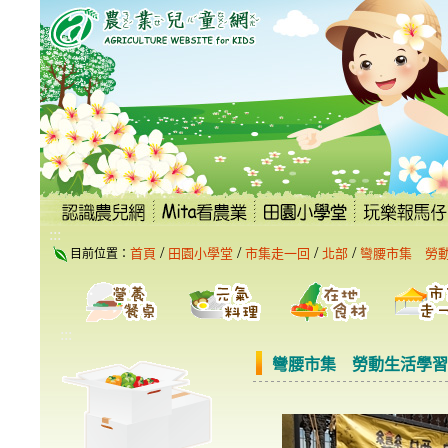
跳
到
主
要
內
容
區
塊
:::
/
/
/
/
首頁
田園小學堂
市集走一回
北部
彎腰市集 勞
目前位置：
:::
彎腰市集 勞動生活學習