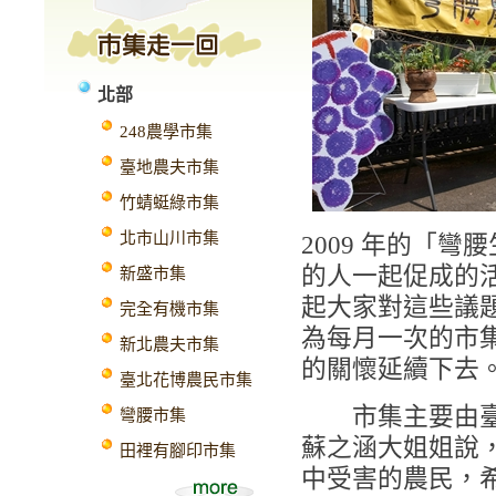
北部
248農學市集
臺地農夫市集
竹蜻蜓綠市集
北市山川市集
2009 年的「
的人一起促成的
新盛市集
起大家對這些議題的
完全有機市集
為每月一次的市
新北農夫市集
的關懷延續下去
臺北花博農民市集
市集主要由臺灣
彎腰市集
蘇之涵大姐姐說
田裡有腳印市集
中受害的農民，