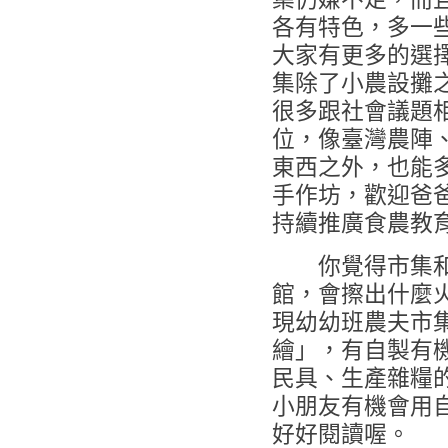
各有特色，多一
大家有更多的選
集除了小農設攤
很多跟社會議題
位，像臺灣農陣
東西之外，也能
手作坊，歡迎爸爸
持續推廣食農教
你覺得市集和你
館，會擦出什麼火
現幼幼班農夫市
繪」，有自製有
民具、生產雜糧
小朋友有機會用
好好閱讀喔。