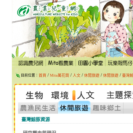
跳
到
主
要
內
容
區
塊
:::
/
/
/
/
/
首頁
Mita萬花筒
人文
休閒旅遊
休閒旅遊
臺灣
目前位置：
臺灣鯨豚資源