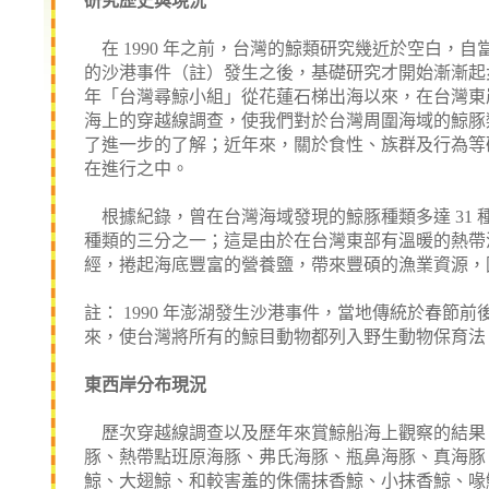
研究歷史與現況
在 1990 年之前，台灣的鯨類研究幾近於空白，自
的沙港事件（註）發生之後，基礎研究才開始漸漸起步。
年「台灣尋鯨小組」從花蓮石梯出海以來，在台灣東
海上的穿越線調查，使我們對於台灣周圍海域的鯨豚
了進一步的了解；近年來，關於食性、族群及行為等
在進行之中。
根據紀錄，曾在台灣海域發現的鯨豚種類多達 31 
種類的三分之一；這是由於在台灣東部有溫暖的熱帶
經，捲起海底豐富的營養鹽，帶來豐碩的漁業資源，
註： 1990 年澎湖發生沙港事件，當地傳統於春
來，使台灣將所有的鯨目動物都列入野生動物保育法
東西岸分布現況
歷次穿越線調查以及歷年來賞鯨船海上觀察的結果
豚、熱帶點班原海豚、弗氏海豚、瓶鼻海豚、真海豚
鯨、大翅鯨、和較害羞的侏儒抹香鯨、小抹香鯨、喙