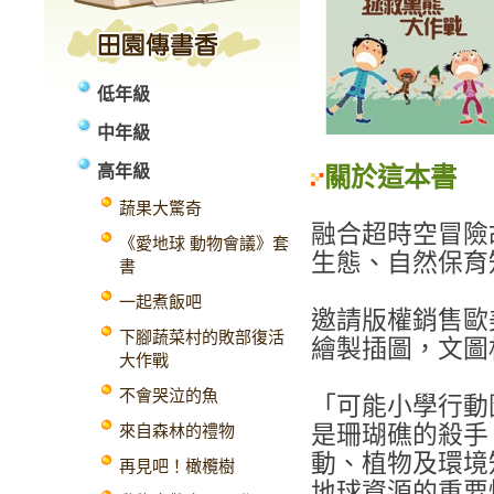
低年級
中年級
高年級
關於這本書
蔬果大驚奇
融合超時空冒險
《愛地球 動物會議》套
生態、自然保育
書
一起煮飯吧
邀請版權銷售歐
下腳蔬菜村的敗部復活
繪製插圖，文圖
大作戰
不會哭泣的魚
「可能小學行動
是珊瑚礁的殺手
來自森林的禮物
動、植物及環境
再見吧！橄欖樹
地球資源的重要