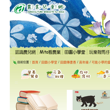
跳
到
主
要
內
容
區
塊
:::
/
/
/
/
首頁
田園小學堂
田園傳書香
高年級
可能小學的
目前位置：
:::