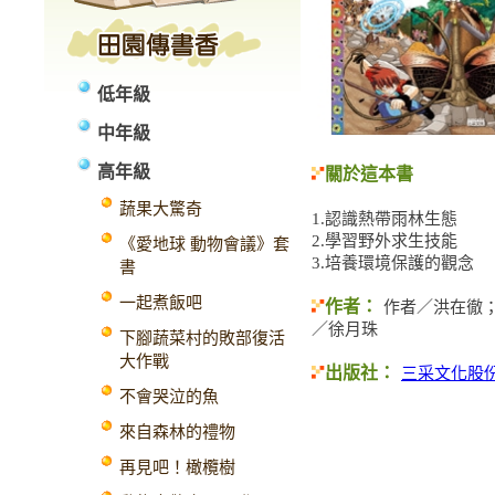
低年級
中年級
高年級
關於這本書
蔬果大驚奇
1.認識熱帶雨林生態
2.學習野外求生技能
《愛地球 動物會議》套
3.培養環境保護的觀念
書
一起煮飯吧
作者：
作者／洪在徹
／徐月珠
下腳蔬菜村的敗部復活
大作戰
出版社：
三采文化股
不會哭泣的魚
來自森林的禮物
再見吧！橄欖樹