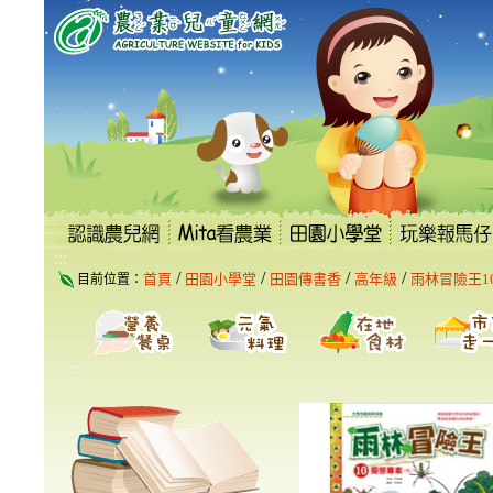
跳
到
主
要
內
容
區
塊
:::
/
/
/
/
首頁
田園小學堂
田園傳書香
高年級
雨林冒險王1
目前位置：
:::