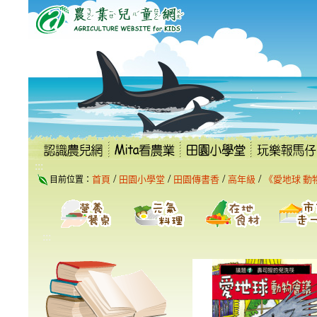
跳
到
主
要
內
容
區
塊
:::
/
/
/
/
首頁
田園小學堂
田園傳書香
高年級
《愛地球 動
目前位置：
:::