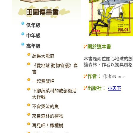
低年級
中年級
高年級
關於這本書
蔬果大驚奇
本書是兩位關心地球的創
護森林，作者以獨具風格
《愛地球 動物會議》套
書
作者：
作者/Nurue
一起煮飯吧
出版社：
小天下
下腳蔬菜村的敗部復活
大作戰
不會哭泣的魚
來自森林的禮物
再見吧！橄欖樹