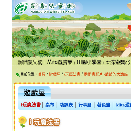
跳
到
主
要
內
容
區
塊
:::
/
/
/
首頁
遊戲屋
i玩魔法書
動動書影片~爺爺的大漁船
目前位置：
i玩魔法書
│
桌布
│
功課表
│
行事曆
│
著色畫
│
Mita漫