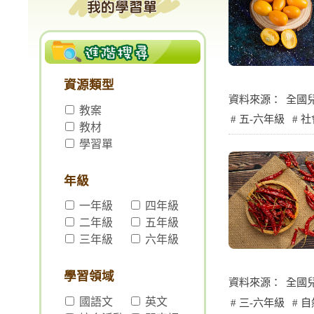
資源類型
資料來源：
全國
教案
五-六年級
社
教材
學習單
年級
一年級
四年級
二年級
五年級
三年級
六年級
學習領域
資料來源：
全國
國語文
英文
三-六年級
自