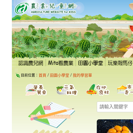
跳
到
主
要
內
容
區
塊
:::
/
/
首頁
田園小學堂
我的學習單
目前位置：