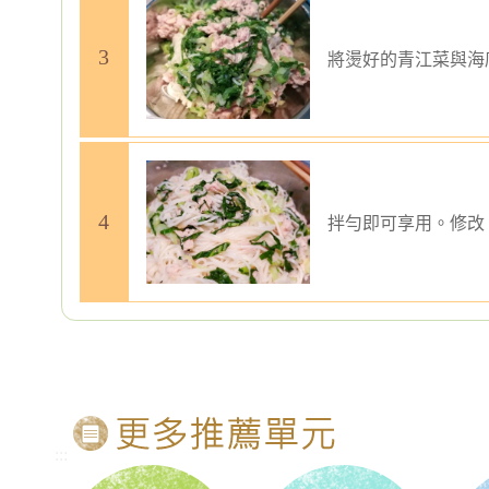
將燙好的青江菜與海
拌勻即可享用。修改
:::