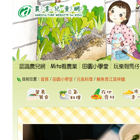
跳
到
主
要
內
容
區
塊
:::
/
/
/
首頁
田園小學堂
元氣料理
鮪魚青江菜拌麵
目前位置：