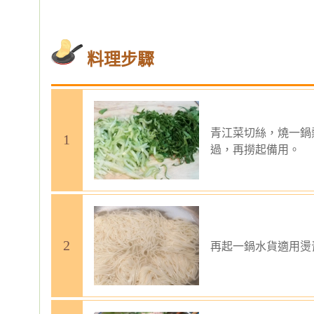
料理步驟
青江菜切絲，燒一鍋
過，再撈起備用。
再起一鍋水貨適用燙