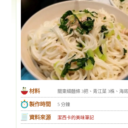
材料
關東細麵條 3把、青江菜 3株、海底
製作時間
5 分鐘
資料來源
潔西卡的美味筆記