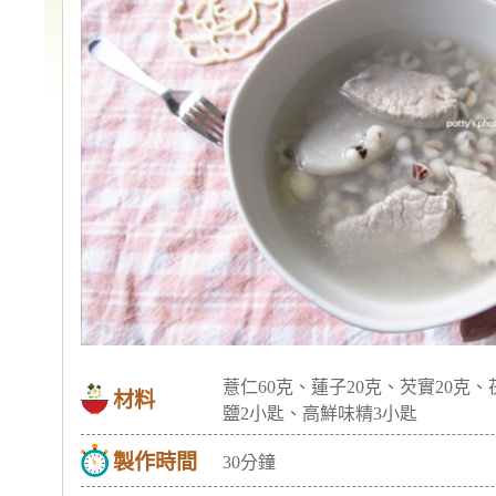
薏仁60克、蓮子20克、芡實20克、茯苓
材料
鹽2小匙、高鮮味精3小匙
製作時間
30分鐘