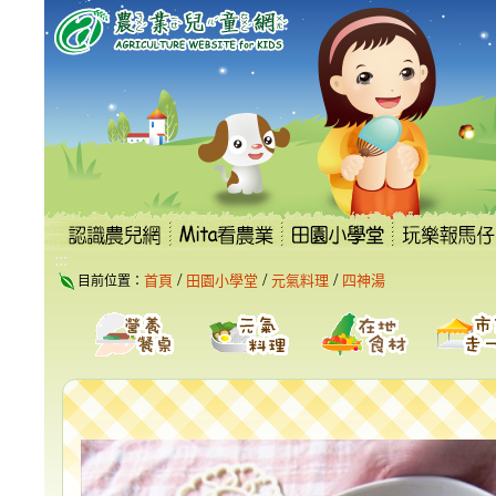
跳
到
主
要
內
容
區
塊
:::
/
/
/
首頁
田園小學堂
元氣料理
四神湯
目前位置：