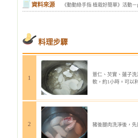
資料來源
《動動綠手指 植栽好簡單》活動－pa
料理步驟
薏仁、芡實、蓮子洗
軟，約1小時。可以
豬後腿肉洗淨後，先