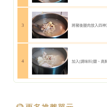
將豬後腿肉放入四神
加入[調味料]鹽、