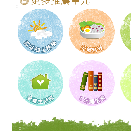
:::
:::