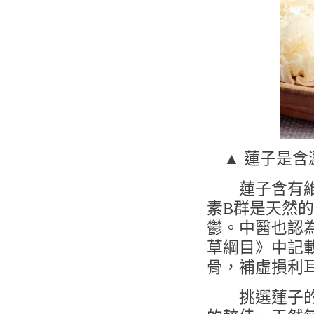
▲ 蓮子是含
蓮子含有維生
素B群是天然
鬱。中醫也認
草綱目》中記
骨，補虛損利
挑選蓮子的時