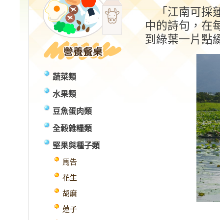
「江南可採蓮
中的詩句，在
到綠葉一片點
蔬菜類
水果類
豆魚蛋肉類
全榖雜糧類
堅果與種子類
馬告
花生
胡麻
蓮子