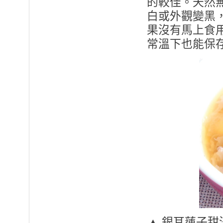
的較佳。天然
白或外觀變黑
果沒有馬上食
常溫下也能保
▲ 銀耳蓮子甜湯