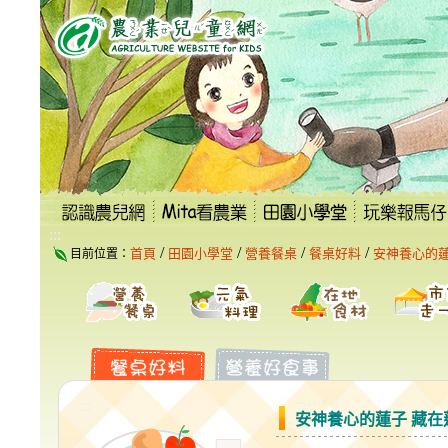
跳
到
主
要
內
容
區
塊
:::
/
/
/
/
首頁
田園小學堂
營養餐桌
餐桌好料
安神養心的蓮
目前位置：
:::
安神養心的蓮子 藏在