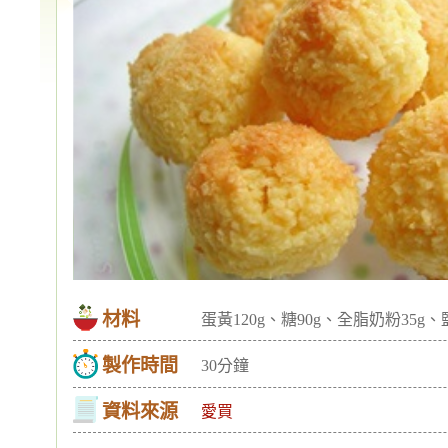
材料
蛋黃120g、糖90g、全脂奶粉35g、
製作時間
30分鐘
資料來源
愛買