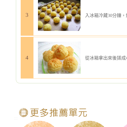
入冰箱冷藏30分鐘，
從冰箱拿出來後搓成小
:::