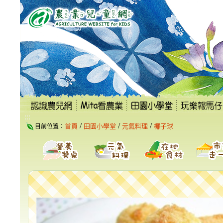
跳
到
主
要
內
容
區
塊
:::
/
/
/
首頁
田園小學堂
元氣料理
椰子球
目前位置：