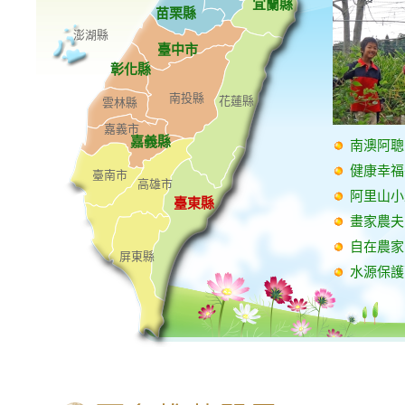
宜蘭縣
苗栗縣
澎湖縣
臺中市
彰化縣
南投縣
花蓮縣
雲林縣
嘉義市
嘉義縣
南澳阿聰
健康幸福
臺南市
高雄市
阿里山小
臺東縣
畫家農夫
自在農家
屏東縣
水源保護