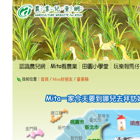
跳
到
主
要
內
容
區
塊
:::
/
/
首頁
Mita好朋友
臺東縣
目前位置：
連江縣
基隆市
臺北市
桃園市
順應
新北市
新竹市
金門縣
新竹縣