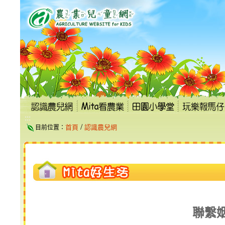
跳
到
主
要
內
容
區
塊
:::
/
首頁
認識農兒網
目前位置：
聯繫