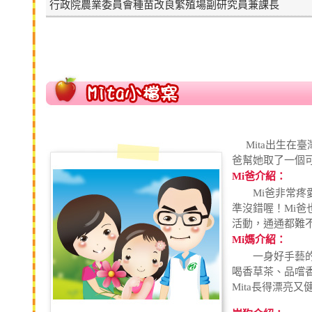
行政院農業委員會種苗改良繁殖場副研究員兼課長
Mita出生在
爸幫她取了一個可愛的名字
Mi爸介紹：
Mi爸非常疼愛M
準沒錯喔！Mi
活動，通通都難
Mi媽介紹：
一身好手藝的M
喝香草茶、品嚐
Mita長得漂亮又