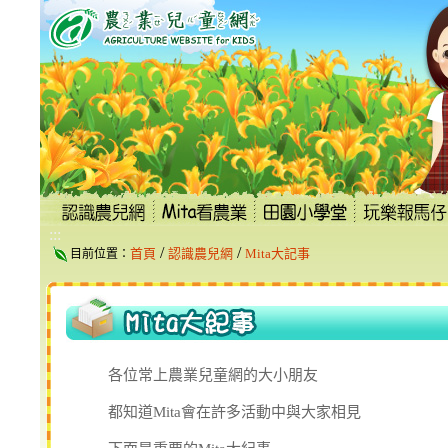
跳
到
主
要
內
容
區
塊
:::
/
/
首頁
認識農兒網
Mita大記事
目前位置：
各位常上農業兒童網的大小朋友
都知道Mita會在許多活動中與大家相見