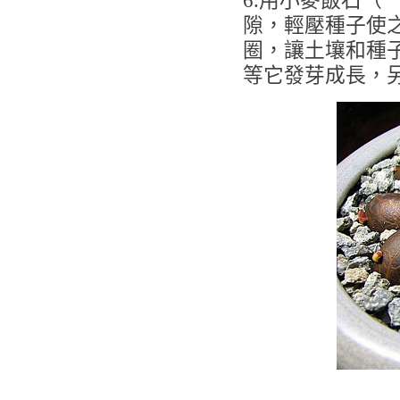
6.用小麥飯石（
隙，輕壓種子使
圈，讓土壤和種
等它發芽成長，另