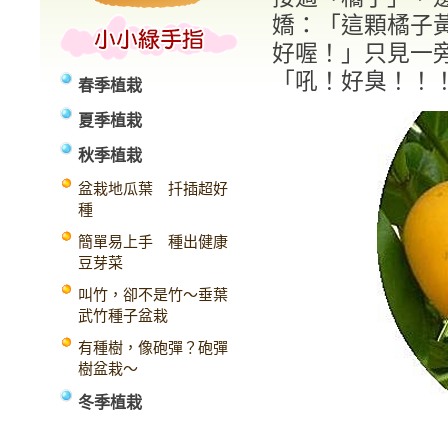
嬌：「這顆橘子黃
好喔！」只見一旁
「吼！好臭！！
春季植栽
夏季植栽
秋季植栽
盆栽地瓜葉 扦插超好
種
簡單易上手 種出健康
豆芽菜
叫竹，卻不是竹～垂葉
武竹種子盆栽
有種樹，像砲彈？砲彈
樹盆栽～
冬季植栽