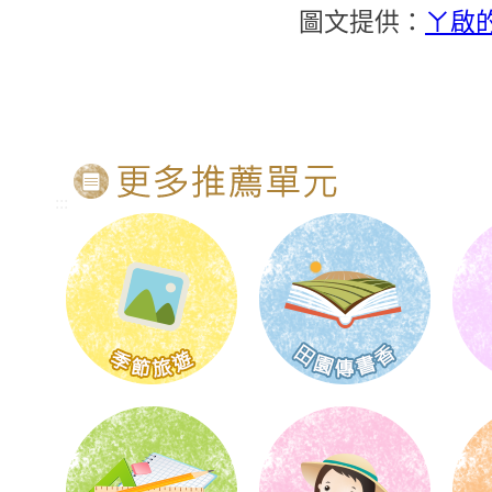
圖文提供：
ㄚ啟
:::