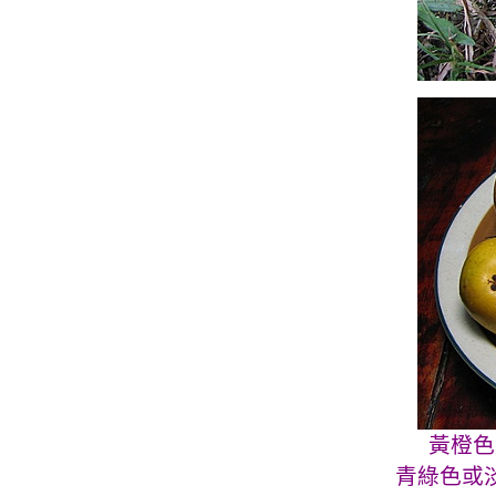
黃橙色
青綠色或