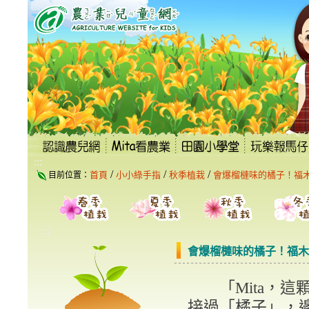
跳
到
主
要
內
容
區
塊
:::
/
/
/
首頁
小小綠手指
秋季植栽
會爆榴槤味的橘子！福
目前位置：
:::
會爆榴槤味的橘子！福木
「Mita，這顆
接過「橘子」，