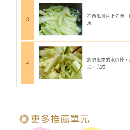
在西瓜薄片上先灑一
水
將醃出來的水倒掉，
油，完成！
:::