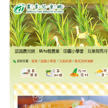
跳
到
主
要
內
容
區
塊
:::
/
/
/
首頁
田園小學堂
元氣料理
泰式涼拌海鮮
目前位置：