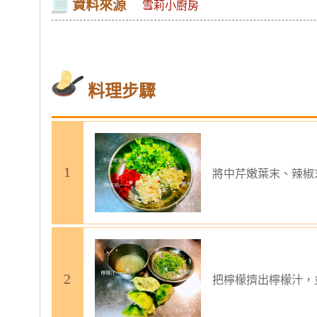
資料來源
雪莉小廚房
料理步驟
將中芹嫩葉末、辣椒
把檸檬擠出檸檬汁，