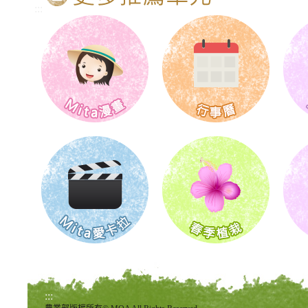
:::
:::