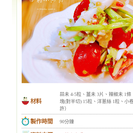
蒜未 4-5粒、薑未 3片、辣椒未 
材料
塊(對半切) 15粒、洋蔥絲 1粒、小
許）
製作時間
90分鐘