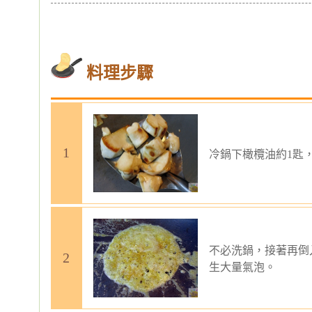
料理步驟
冷鍋下橄欖油約1匙
不必洗鍋，接著再倒
生大量氣泡。