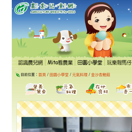
跳
到
主
要
內
容
區
塊
:::
/
/
/
首頁
田園小學堂
元氣料理
金沙杏鮑菇
目前位置：