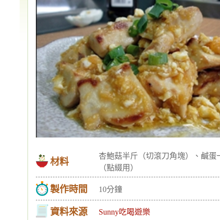
杏鮑菇半斤（切滾刀角塊）、鹹蛋
材料
（點綴用）
製作時間
10分鐘
資料來源
Sunny吃喝遊樂